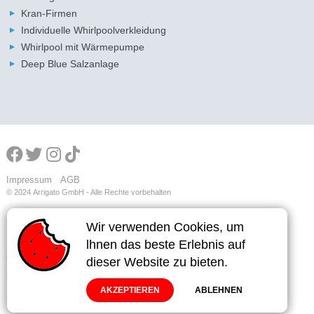
Kran-Firmen
Individuelle Whirlpoolverkleidung
Whirlpool mit Wärmepumpe
Deep Blue Salzanlage
Impressum
AGB
© 2024
Arrigato GmbH - Alle Rechte vorbehalten
Wir verwenden Cookies, um
Wir verwenden Cookies, um
Wir verwenden Cookies, um
lhnen das beste Erlebnis auf
lhnen das beste Erlebnis auf
lhnen das beste Erlebnis auf
dieser Website zu bieten.
dieser Website zu bieten.
dieser Website zu bieten.
AKZEPTIEREN
AKZEPTIEREN
AKZEPTIEREN
ABLEHNEN
ABLEHNEN
ABLEHNEN