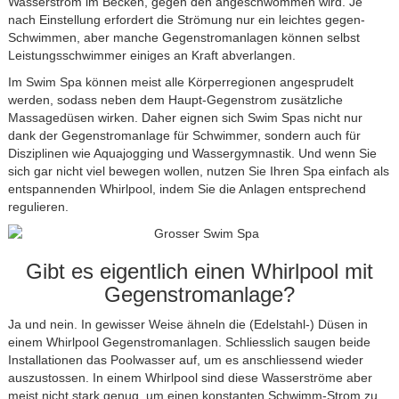
Wasserstrom im Becken, gegen den angeschwommen wird. Je
nach Einstellung erfordert die Strömung nur ein leichtes gegen-
Schwimmen, aber manche Gegenstromanlagen können selbst
Leistungsschwimmer einiges an Kraft abverlangen.
Im
Swim Spa
können meist alle Körperregionen angesprudelt
werden, sodass neben dem Haupt-Gegenstrom zusätzliche
Massagedüsen wirken. Daher eignen sich Swim Spas nicht nur
dank der Gegenstromanlage für Schwimmer, sondern auch für
Disziplinen wie Aquajogging und Wassergymnastik. Und wenn Sie
sich gar nicht viel bewegen wollen, nutzen Sie Ihren Spa einfach als
entspannenden
Whirlpool
, indem Sie die Anlagen entsprechend
regulieren.
Gibt es eigentlich einen Whirlpool mit
Gegenstromanlage?
Ja und nein. In gewisser Weise ähneln die (Edelstahl-) Düsen in
einem Whirlpool Gegenstromanlagen. Schliesslich saugen beide
Installationen das Poolwasser auf, um es anschliessend wieder
auszustossen. In einem Whirlpool sind diese Wasserströme aber
meist nicht stark genug, um einen konstanten Schwimm-Strom zu