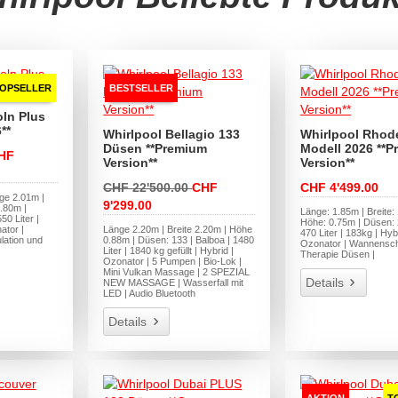
OPSELLER
BESTSELLER
oln Plus
**
Whirlpool Bellagio 133
Whirlpool Rhode
Düsen **Premium
Modell 2026 **
HF
Version**
Version**
CHF 22'500.00
CHF
CHF 4'499.00
ge 2.01m |
9'299.00
.80m |
Länge: 1.85m | Breite:
50 Liter |
Höhe: 0.75m | Düsen: 2
ator |
Länge 2.20m | Breite 2.20m | Höhe
470 Liter | 183kg | Hybr
lation und
0.88m | Düsen: 133 | Balboa | 1480
Ozonator | Wannensch
Liter | 1840 kg gefüllt | Hybrid |
Therapie Düsen |
Ozonator | 5 Pumpen | Bio-Lok |
Mini Vulkan Massage | 2 SPEZIAL
Details
NEW MASSAGE | Wasserfall mit
LED | Audio Bluetooth
Details
AKTION
T