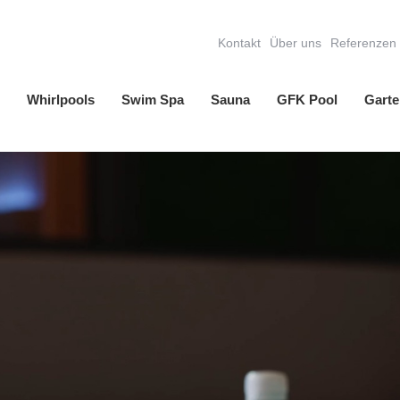
Kontakt
Über uns
Referenzen
Whirlpools
Swim Spa
Sauna
GFK Pool
Garte