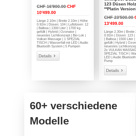
123 Düsen Holz
CHF 16'900.00
CHF
**Platin Version
10'499.00
CHF 23'500.00
Länge 2.10m | Breite 2.10m | Höhe
13'499.00
0.92m | Düsen: 104 | Luftdüsen: 12
| Balboa | 1300 Liter | 1700 kg
gefüllt | Hybrid | Ozonator |
Länge 2.30m | Breite
neuestes Lichtkonzept | Bio-Lok |
0.92m | Düsen: 123 | 
Vulkan Massage | 1 SPEZIAL
| Balboa | 1500 Liter 
TISCH | Wasserfall mit LED | Audio
gefüllt | Hybrid | Ozon
Bluetooth System | 5 Pumpen
neuestes Lichtkonzept
2x VULKAN MASSAGE
SPEZIAL TISCH | Wass
Details
LED | Audio Bluetooth
Pump
Details
60+ verschiedene
Modelle