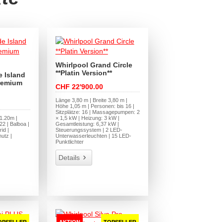
Whirlpool Grand Circle
**Platin Version**
 Island
Premium
CHF 22'900.00
Länge 3,80 m | Breite 3,80 m |
Höhe 1,05 m | Personen: bis 16 |
Sitzplätze: 16 | Massagepumpen: 2
 1.20m |
× 1,5 kW | Heizung: 3 kW |
2 | Balboa |
Gesamtleistung: 6,37 kW |
id |
Steuerungssystem | 2 LED-
utz |
Unterwasserleuchten | 15 LED-
Punktlichter
Details
OPSELLER
AKTION
TOPSELLER