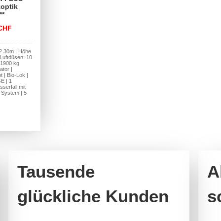
optik
**
CHF
 2.30m | Höhe
Luftdüsen: 10
| 1900 kg
ator |
 | Bio-Lok |
 | 1
erfall mit
 System | 5
Tausende
A
glückliche Kunden
s