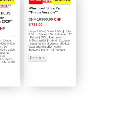
Whirlpool Silva Pro
**Platin Version**
i PLUS
me
CHF 16'900.00
CHF
 2026**
8'799.00
HF
Länge 2.08m | Breite 2.08m | Höhe
0.80m | Düsen: 106 | Luftdüsen: 12
| Balboa | 350kg Leergewicht |
 | Länge
1450 kg gefüllt | Hybrid | Ozonator
| Höhe 0.92m
| neuestes Lichtkonzept | Bio-Lok |
n: 10 |
Wasserfall mit LED | Audio
00 kg gefüllt
Bluetooth System | 5 Pumpen
neuestes
| 2x
Details
1 SPEZIAL
 LED | Audio