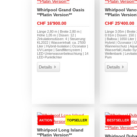
Whirlpool Grand Oasis
Whirlpool Vanc
**Platin Version**
**Platin Version
CHF 16'900.00
CHF 25'400.00
Länge 2,80 m | Breite 2,80 m |
Länge 3.05m | Breite
Höhe 1,05 m | Düsen: 12 |
0.91m | Düsen: 150 | 
Zirkulationsdüsen: 4 | Steuerung:
| Balboa | 1650 Liter 
KL2022 | Wasserinhalt: ca. 2’500
Hybrid | Ozonator | 
Liter | Hybrid-Isolation | Ozonator |
Wannenschutz | Aqua 
UV-Lampe | Sandfiltersystem |
Wasserfall | Audio-Sy
LED-Unterwasserbeleuchtung | 14
Wellenbank | Levitatio
LED-Punktlichter
Pum
Details
Details
AKTION
TOPSELLER
BESTSELLER
Whirlpool Long Island
**Platin Version**
Whirlpool Dub