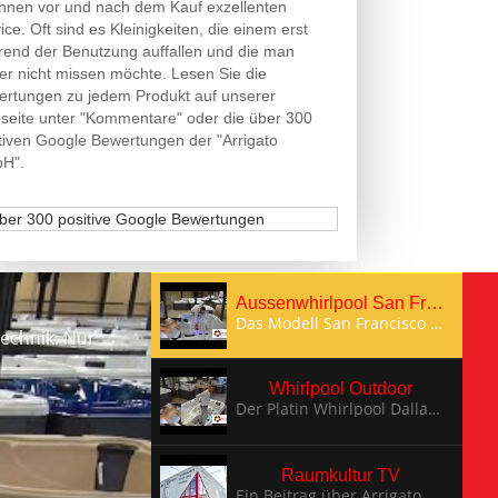
Ihnen vor und nach dem Kauf exzellenten
ice. Oft sind es Kleinigkeiten, die einem erst
end der Benutzung auffallen und die man
er nicht missen möchte. Lesen Sie die
rtungen zu jedem Produkt auf unserer
eite unter "Kommentare" oder die über 300
tiven Google Bewertungen der "Arrigato
H".
Aussenwhirlpool San Francisco
Das Modell San Francisco bietet Ihnen ein kompaktes Design mit vielfältigen Düsen und energiesparsamer Technik. Nur hochwertigste Materialien wurden verwendet.
echnik. Nur
Whirlpool Outdoor
Der Platin Whirlpool Dallas hat eine unglaubliche Ausstattung und kann jeden Tag benutzt werden.
Raumkultur TV
Ein Beitrag über Arrigato von Raumkultur TV. Der Verkaufsleiter Michael Knupp beantwortet wichtige Fragen vor dem Kauf eines Whirlpools. Weiter zeigt er Ihnen, weshalb ein Luxuspool für zuhause Erholung pur bietet.