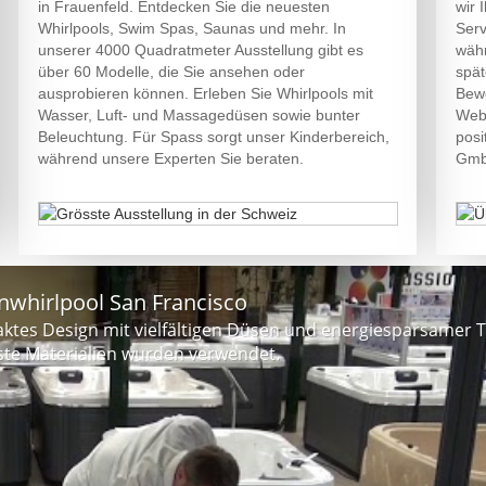
in Frauenfeld. Entdecken Sie die neuesten
wir 
Whirlpools, Swim Spas, Saunas und mehr. In
Serv
unserer 4000 Quadratmeter Ausstellung gibt es
währ
über 60 Modelle, die Sie ansehen oder
spät
ausprobieren können. Erleben Sie Whirlpools mit
Bewe
Wasser, Luft- und Massagedüsen sowie bunter
Webs
Beleuchtung. Für Spass sorgt unser Kinderbereich,
posi
während unsere Experten Sie beraten.
Gmb
whirlpool San Francisco
aktes Design mit vielfältigen Düsen und energiesparsamer T
te Materialien wurden verwendet.