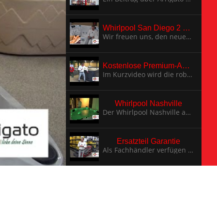
Whirlpool San Diego 2 Liegeplätze 3 Sitzplätze
Wir freuen uns, den neuen San Diego zu präsentieren. Es gibt zwei bequeme Liegen für verschiedene Körperlängen und umfangreiche Massage-Therapie mit verschiedenen Funktionen.
Kostenlose Premium-Abdeckung
Im Kurzvideo wird die robuste Thermoabdeckung mit Wärmeschutzkissen, die winter- und allwettertauglich ist, erklärt und präsentiert.
Whirlpool Nashville
Der Whirlpool Nashville aus der Standard Serie ist geeignet für schöne Stunden mit der Familie.
Ersatzteil Garantie
Als Fachhändler verfügen wir in unseren Lagerbeständen über 500 Ersatzteile für Whirlpools, Swim Spas und Saunas.
Whirlpool Wartung
Die Wartung eines Whirlpools ist sehr einfach und benutzerfreundlich. Ein Filter können Sie innerhalb von 10 Sekunden wechseln.
Lieferzeit, Testing-Bereich