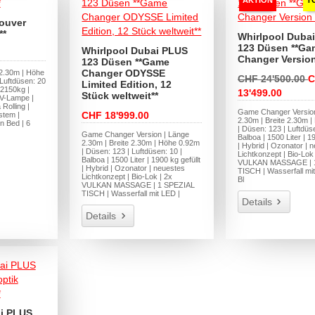
ouver
**
Whirlpool Duba
123 Düsen **Ga
Whirlpool Dubai PLUS
Changer Version
123 Düsen **Game
Changer ODYSSE
 2.30m | Höhe
CHF 24'500.00
C
Luftdüsen: 20
Limited Edition, 12
| 2150kg |
13'499.00
Stück weltweit**
UV-Lampe |
Rolling |
Game Changer Version
CHF 18'999.00
stem |
2.30m | Breite 2.30m 
n Bed | 6
| Düsen: 123 | Luftdüse
Game Changer Version | Länge
Balboa | 1500 Liter | 19
2.30m | Breite 2.30m | Höhe 0.92m
| Hybrid | Ozonator | 
| Düsen: 123 | Luftdüsen: 10 |
Lichtkonzept | Bio-Lok 
Balboa | 1500 Liter | 1900 kg gefüllt
VULKAN MASSAGE | 
| Hybrid | Ozonator | neuestes
TISCH | Wasserfall mit
Lichtkonzept | Bio-Lok | 2x
Bl
VULKAN MASSAGE | 1 SPEZIAL
TISCH | Wasserfall mit LED |
Details
Details
ai PLUS