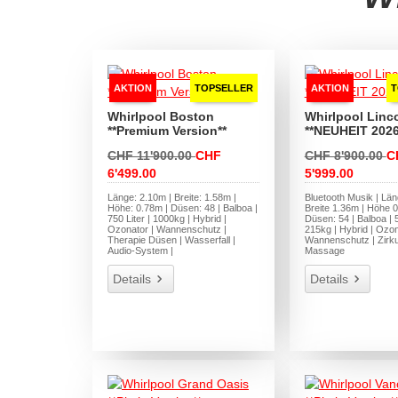
AKTION
TOPSELLER
AKTION
T
Whirlpool Boston
Whirlpool Linc
**Premium Version**
**NEUHEIT 2026
CHF 11'900.00
CHF
CHF 8'900.00
C
6'499.00
5'999.00
Länge: 2.10m | Breite: 1.58m |
Bluetooth Musik | Län
Höhe: 0.78m | Düsen: 48 | Balboa |
Breite 1.36m | Höhe 0
750 Liter | 1000kg | Hybrid |
Düsen: 54 | Balboa | 5
Ozonator | Wannenschutz |
215kg | Hybrid | Ozon
Therapie Düsen | Wasserfall |
Wannenschutz | Zirku
Audio-System |
Massage
Details
Details