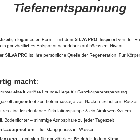
Tiefenentspannung
eichzeitig elegantesten Form – mit dem
SILVA PRO
. Inspiriert von der 
l ein ganzheitliches Entspannungserlebnis auf höchstem Niveau.
der
SILVA PRO
ist Ihre persönliche Quelle der Regeneration. Für Körper
tig macht:
arunter eine luxuriöse Lounge-Liege für Ganzkörperentspannung
gezielt angeordnet zur Tiefenmassage von Nacken, Schultern, Rücken
durch eine leiselaufende Zirkulationspumpe & ein Airblower-System
ll, Bodenlichter – stimmige Atmosphäre zu jeder Tageszeit
en Lautsprechern
– für Klanggenuss im Wasser
bdeckung
– optimiert für ganzjährigen Betrieb in jedem Klima