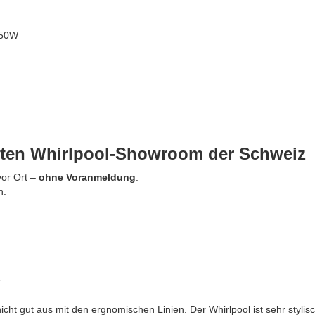
250W
össten Whirlpool-Showroom der Schweiz
vor Ort –
ohne Voranmeldung
.
n.
T
 nicht gut aus mit den ergnomischen Linien. Der Whirlpool ist sehr styli