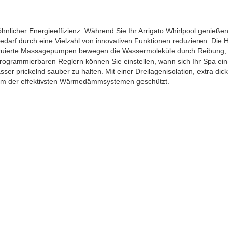
licher Energieeffizienz. Während Sie Ihr Arrigato Whirlpool genießen
bedarf durch eine Vielzahl von innovativen Funktionen reduzieren. Di
struierte Massagepumpen bewegen die Wassermoleküle durch Reibung,
rogrammierbaren Reglern können Sie einstellen, wann sich Ihr Spa ein-
Wasser prickelnd sauber zu halten. Mit einer Dreilagenisolation, extra
inem der effektivsten Wärmedämmsystemen geschützt.