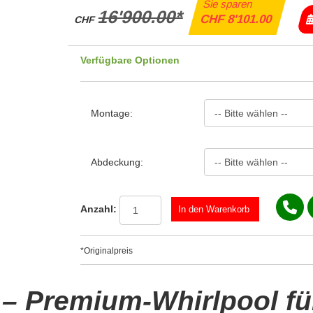
Sie sparen
16'900.00*
CHF 8'101.00
CHF
Verfügbare Optionen
Montage:
Abdeckung:
Anzahl:
*Originalpreis
– Premium-Whirlpool für