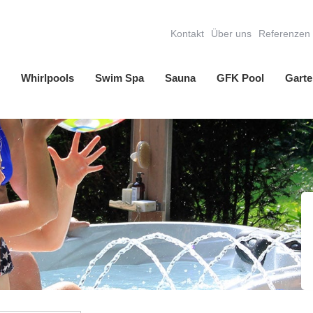
Kontakt
Über uns
Referenzen
Whirlpools
Swim Spa
Sauna
GFK Pool
Garte