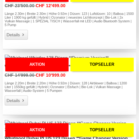
CHF 23'500.00
CHF 12'499.00
Länge 2.30m | Breite 2.30m | Höhe 0.92m | Düsen: 123 | Luftdüsen: 10 | Balboa | 1500
Liter | 1900 kg gefüllt | Hybrid | Ozonator | neuestes Lichtkonzept | Bio-Lok | 2x
Vulkan Massage | 1 SPEZIAL TISCH | Wasserfall mit LED | Audio Bluetooth System |
5 Pump
Details
AKTION
TOPSELLER
Whirlpool Whistler 128 Düsen **Premium Version**
CHF 14'999.00
CHF 10'999.00
Länge 2.20m | Breite 2.20m | Höhe 0.92m | Düsen: 128 | Airblower | Balboa | 1200
Liter | 1550kg gefüllt | Hybrid | Ozonator | Eisfach | Bio-Lok | Vulkan Massage |
Wasserfall | Audio-System | 5 Pumpen
Details
AKTION
TOPSELLER
Whirlpool Dubai PLUS 123 Düsen **Game Changer Version