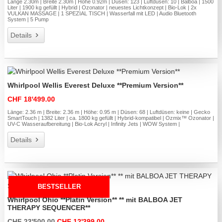
Länge 2.30m | Breite 2.30m | Höhe 0.92m | Düsen: 123 | Luftdüsen: 10 | Balboa | 1500
Liter | 1900 kg gefüllt | Hybrid | Ozonator | neuestes Lichtkonzept | Bio-Lok | 2x
VULKAN MASSAGE | 1 SPEZIAL TISCH | Wasserfall mit LED | Audio Bluetooth
System | 5 Pump
Details
Whirlpool Wellis Everest Deluxe **Premium Version**
CHF 18'499.00
Länge: 2.36 m | Breite: 2.36 m | Höhe: 0.95 m | Düsen: 68 | Luftdüsen: keine | Gecko
SmartTouch | 1382 Liter | ca. 1800 kg gefüllt | Hybrid-kompatibel | Ozmix™ Ozonator |
UV-C Wasseraufbereitung | Bio-Lok Acryl | Infinity Jets | WOW System |
Details
BESTSELLER
Whirlpool Ohio **Platin Version** ** mit BALBOA JET
THERAPY SEQUENCER**
CHF 23'500.00
CHF 12'399.00