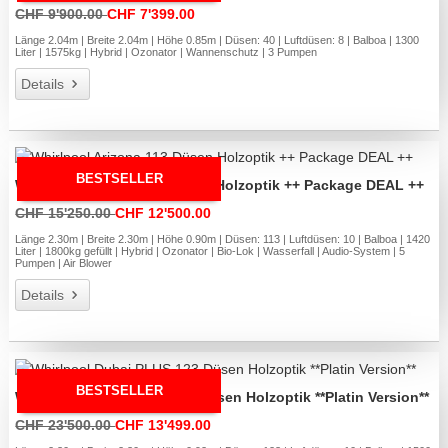
CHF 9'900.00
CHF 7'399.00
Länge 2.04m | Breite 2.04m | Höhe 0.85m | Düsen: 40 | Luftdüsen: 8 | Balboa | 1300
Liter | 1575kg | Hybrid | Ozonator | Wannenschutz | 3 Pumpen
Details
BESTSELLER
Whirlpool Arizona 113 Düsen Holzoptik ++ Package DEAL ++
CHF 15'250.00
CHF 12'500.00
Länge 2.30m | Breite 2.30m | Höhe 0.90m | Düsen: 113 | Luftdüsen: 10 | Balboa | 1420
Liter | 1800kg gefüllt | Hybrid | Ozonator | Bio-Lok | Wasserfall | Audio-System | 5
Pumpen | Air Blower
Details
BESTSELLER
Whirlpool Dubai PLUS 123 Düsen Holzoptik **Platin Version**
CHF 23'500.00
CHF 13'499.00