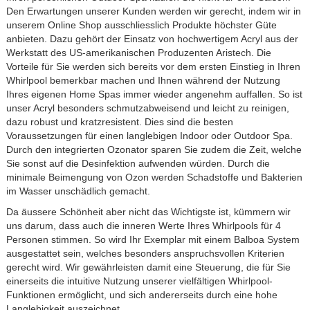
Den Erwartungen unserer Kunden werden wir gerecht, indem wir in
unserem Online Shop ausschliesslich Produkte höchster Güte
anbieten. Dazu gehört der Einsatz von hochwertigem Acryl aus der
Werkstatt des US-amerikanischen Produzenten Aristech. Die
Vorteile für Sie werden sich bereits vor dem ersten Einstieg in Ihren
Whirlpool
bemerkbar machen und Ihnen während der Nutzung
Ihres eigenen Home Spas immer wieder angenehm auffallen. So ist
unser Acryl besonders schmutzabweisend und leicht zu reinigen,
dazu robust und kratzresistent. Dies sind die besten
Voraussetzungen für einen langlebigen Indoor oder Outdoor Spa.
Durch den integrierten Ozonator sparen Sie zudem die Zeit, welche
Sie sonst auf die Desinfektion aufwenden würden. Durch die
minimale Beimengung von Ozon werden Schadstoffe und Bakterien
im Wasser unschädlich gemacht.
Da äussere Schönheit aber nicht das Wichtigste ist, kümmern wir
uns darum, dass auch die inneren Werte Ihres Whirlpools für 4
Personen stimmen. So wird Ihr Exemplar mit einem Balboa System
ausgestattet sein, welches besonders anspruchsvollen Kriterien
gerecht wird. Wir gewährleisten damit eine Steuerung, die für Sie
einerseits die intuitive Nutzung unserer vielfältigen Whirlpool-
Funktionen ermöglicht, und sich andererseits durch eine hohe
Langlebigkeit auszeichnet.