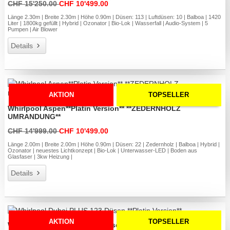
CHF 15'250.00
CHF 10'499.00
Länge 2.30m | Breite 2.30m | Höhe 0.90m | Düsen: 113 | Luftdüsen: 10 | Balboa | 1420
Liter | 1800kg gefüllt | Hybrid | Ozonator | Bio-Lok | Wasserfall | Audio-System | 5
Pumpen | Air Blower
Details
AKTION
TOPSELLER
Whirlpool Aspen**Platin Version** **ZEDERNHOLZ
UMRANDUNG**
CHF 14'999.00
CHF 10'499.00
Länge 2.00m | Breite 2.00m | Höhe 0.90m | Düsen: 22 | Zedernholz | Balboa | Hybrid |
Ozonator | neuestes Lichtkonzept | Bio-Lok | Unterwasser-LED | Boden aus
Glasfaser | 3kw Heizung |
Details
AKTION
TOPSELLER
Whirlpool Dubai PLUS 123 Düsen **Platin Version**