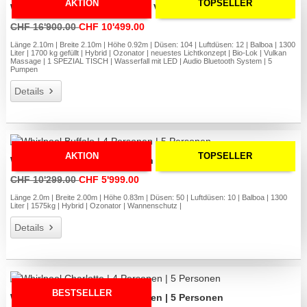
AKTION
TOPSELLER
Whirlpool Long Island **Platin Version**
CHF 16'900.00
CHF 10'499.00
Länge 2.10m | Breite 2.10m | Höhe 0.92m | Düsen: 104 | Luftdüsen: 12 | Balboa | 1300
Liter | 1700 kg gefüllt | Hybrid | Ozonator | neuestes Lichtkonzept | Bio-Lok | Vulkan
Massage | 1 SPEZIAL TISCH | Wasserfall mit LED | Audio Bluetooth System | 5
Pumpen
Details
AKTION
TOPSELLER
Whirlpool Buffalo | 4 Personen | 5 Personen
CHF 10'299.00
CHF 5'999.00
Länge 2.0m | Breite 2.00m | Höhe 0.83m | Düsen: 50 | Luftdüsen: 10 | Balboa | 1300
Liter | 1575kg | Hybrid | Ozonator | Wannenschutz |
Details
BESTSELLER
Whirlpool Charlotte | 4 Personen | 5 Personen