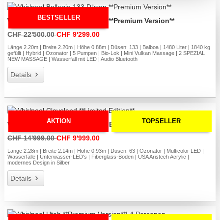
BESTSELLER
Whirlpool Bellagio 133 Düsen **Premium Version**
CHF 22'500.00
CHF 9'299.00
Länge 2.20m | Breite 2.20m | Höhe 0.88m | Düsen: 133 | Balboa | 1480 Liter | 1840 kg
gefüllt | Hybrid | Ozonator | 5 Pumpen | Bio-Lok | Mini Vulkan Massage | 2 SPEZIAL
NEW MASSAGE | Wasserfall mit LED | Audio Bluetooth
Details
AKTION
TOPSELLER
Whirlpool Cleveland **Limited Edition**
CHF 14'999.00
CHF 9'999.00
Länge 2.28m | Breite 2.14m | Höhe 0.93m | Düsen: 63 | Ozonator | Multicolor LED |
Wasserfälle | Unterwasser-LED's | Fiberglass-Boden | USA Aristech Acrylic |
modernes Design in Silber
Details