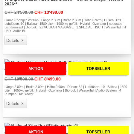
2026**
CHF 24'500.00
CHF 13'499.00
Game Changer Version | Länge 2.30m | Breite 2.30m | Höhe 0.92m | Düsen: 123 |
Luftdüsen: 10 | Balboa | 1500 Liter | 1900 kg gefüllt | Hybrid | Ozonator | neuestes
Lichtkonzept | Bio-Lok | 2x VULKAN MASSAGE | 1 SPEZIAL TISCH | Wasserfall mit
LED | Audio Bl
Details
AKTION
TOPSELLER
Whirlpool Calgary Modell 2026 **Premium Version**
CHF 10'590.00
CHF 8'499.00
Länge 2.00m | Breite 2.00m | Höhe 0.90m | Düsen: 64 | Luftdüsen: 10 | Balboa | 1300
Liter | 1650kg gefüllt | Hybrid | Ozonator | Bio-Lok | Wasserfall | Audio-System | 4
Pumpen | Air Blower
Details
AKTION
TOPSELLER
Whirlpool Silva Pro **Platin Version**