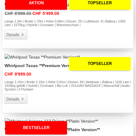
AKTION
TOPSELLER
Whirlpool Utah **Premium Version**| 4 Personen
CHF 8'999.00
CHF 5'499.00
Länge 1.9m | Breite 1.70m | Höhe 0.89m | Düsen: 29 | Luftdüsen: 8 | Balboa | 1300
Liter | 1575kg | Hybrid | Ozonator | Wannenschutz |
Details
TOPSELLER
Whirlpool Texas **Premium Version**
CHF 9'999.00
Länge 2.15m | Breite 2.15m | Höhe 0.91m | Düsen: 69 | Airblower | Balboa | 1100 Liter |
1420kg gefüllt | Hybrid | Ozonator | Bio-Lok | VULKAN MASSAGE | Wasserfall | Audio-
System | 4 Pumpen
Details
BESTSELLER
Whirlpool Arizona 113 Düsen **Platin Version**