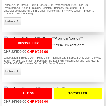
Länge 2.20 m | Breite 2.20 m | Höhe 0.90 m | Wasserinhalt 1’200 Liter | 29
Hydrotherapie-Düsen | Premium-Edelstahl | Balboa®-Steuerung | LED-
Unterwasserbeleuchtung | Effiziente Filtertechnik | 3 kW Heizsystem | Indoor &
Outdoor | Zeitloses Design
Details
BESTSELLER
Whirlpool Bellagio 133 Düsen **Premium Version**
CHF 22'500.00
CHF 9'299.00
Länge 2.20m | Breite 2.20m | Höhe 0.88m | Düsen: 133 | Balboa | 1480 Liter | 1840 kg
gefüllt | Hybrid | Ozonator | 5 Pumpen | Bio-Lok | Mini Vulkan Massage | 2 SPEZIAL
NEW MASSAGE | Wasserfall mit LED | Audio Bluetooth
Details
AKTION
TOPSELLER
Whirlpool Cleveland **Limited Edition**
CHF 14'999.00
CHF 9'999.00