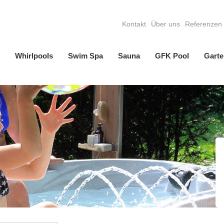
Kontakt
Über uns
Referenzen
Whirlpools
Swim Spa
Sauna
GFK Pool
Garte