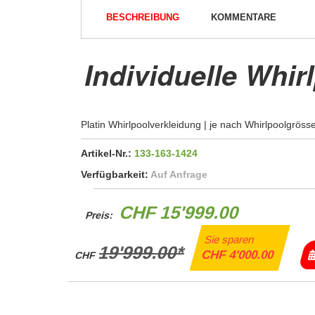
BESCHREIBUNG
KOMMENTARE
Individuelle Whir
Platin Whirlpoolverkleidung | je nach Whirlpoolgrösse
Artikel-Nr.:
133-163-1424
Verfügbarkeit:
Auf Anfrage
CHF 15'999.00
Preis:
Sie sparen
19'999.00*
CHF 4'000.00
CHF