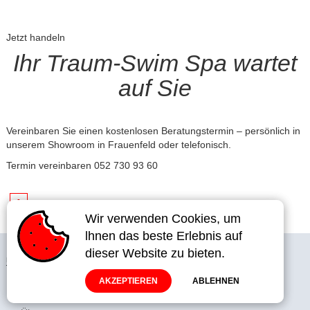
Jetzt handeln
Ihr Traum-Swim Spa wartet
auf Sie
Vereinbaren Sie einen kostenlosen Beratungstermin – persönlich in
unserem Showroom in Frauenfeld oder telefonisch.
Termin vereinbaren
052 730 93 60
1
Wir verwenden Cookies, um
Wir verwenden Cookies, um
lhnen das beste Erlebnis auf
lhnen das beste Erlebnis auf
dieser Website zu bieten.
dieser Website zu bieten.
Unternehmen
Kontakt
AKZEPTIEREN
AKZEPTIEREN
ABLEHNEN
ABLEHNEN
Termin für den Showroom