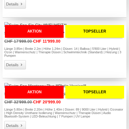
Details
AKTION
TOPSELLER
Swim Spa Sin City **NEUHEIT**
CHF 17'999.00
CHF 11'999.00
Länge 3.85m | Breite 2.2m | Höhe 1.24m | Düsen: 14 | Balboa | 5'800 Liter | Hybrid |
Ozon | Wannenschutz | Therapie Düsen | Schwimmtechnik (Standard) | Heizung | 3
Pumpen
Details
AKTION
TOPSELLER
Swim Spa Monterey Plus **Platin Version**
CHF 32'999.00
CHF 20'999.00
Länge 5.80m | Breite 2.20m | Höhe 1.40m | Düsen: 89 | 9000 Liter | Hybrid | Ozonator
| High Density Urethane Isolierung | Wannenschutz | Therapie Düsen | Audio
Bluetooth-System | LED-Beleuchtung | 7 Pumpen | UV Lampe
Details