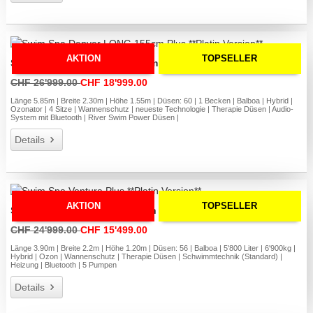
AKTION
TOPSELLER
Swim Spa Denver LONG 155cm Plus **Platin Version**
CHF 26'999.00
CHF 18'999.00
Länge 5.85m | Breite 2.30m | Höhe 1.55m | Düsen: 60 | 1 Becken | Balboa | Hybrid |
Ozonator | 4 Sitze | Wannenschutz | neueste Technologie | Therapie Düsen | Audio-
System mit Bluetooth | River Swim Power Düsen |
Details
AKTION
TOPSELLER
Swim Spa Ventura Plus **Platin Version**
CHF 24'999.00
CHF 15'499.00
Länge 3.90m | Breite 2.2m | Höhe 1.20m | Düsen: 56 | Balboa | 5'800 Liter | 6'900kg |
Hybrid | Ozon | Wannenschutz | Therapie Düsen | Schwimmtechnik (Standard) |
Heizung | Bluetooth | 5 Pumpen
Details