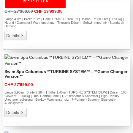
BESTSELLER
Swim Spa Aqua 1
CHF 27'300.00
CHF 19'999.00
Länge 4.0m | Breite 2.3m | Höhe 1.26m | Düsen: 39 | Balboa | 7'500 Liter | 8'700kg |
Hybrid | Ozonator | Wannenschutz | Therapie Düsen | Schwimmtechnik (Standard) |
Heizung
Details
Swim Spa Columbus **TURBINE SYSTEM** – **Game Changer
Version**
CHF 27'999.00
Länge 5.90 m | Breite 2.28 m | Höhe 1.45 m | TURBINE SYSTEM (3 kW) | Düsen: 103 |
Gewicht: 1'200 kg | Dual Control Panel | UV-Ozonator & Sandfilter | High Density
Urethane Isolierung | Bio-Lok Wannenschutz | 7-Pumpen-System | Bluetooth-
Audiosystem
Details