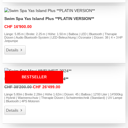
Swim Spa Yas Island Plus **PLATIN VERSION**
CHF 16'900.00
Länge: 5.85 m | Breite: 2.25 m | Höhe: 1.50 m | Balboa | LED | Bluetooth | Therapie
Düsen | Audio Bluetooth-System | LED-Beleuchtung | Ozonator | Düsen: 38 | 4 × 3 HP
Jetpumpe
Details
BESTSELLER
Swim Spa Maui **NEUHEIT 2024**
CHF 38'200.00
CHF 26'499.00
Länge 5.80m | Breite 2.28m | Höhe 1.62m | Düsen: 45 | Balboa | 12'00 Liter | 14'000kg
| Hybrid | Wannenschutz | Therapie Düsen | Schwimmtechnik (Standard) | UV Lampe
| Bluetooth | 4PS Motoren
Details