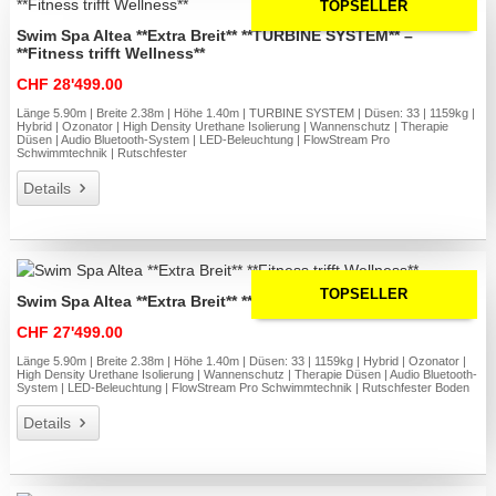
TOPSELLER
Swim Spa Altea **Extra Breit** **TURBINE SYSTEM** –
**Fitness trifft Wellness**
CHF 28'499.00
Länge 5.90m | Breite 2.38m | Höhe 1.40m | TURBINE SYSTEM | Düsen: 33 | 1159kg |
Hybrid | Ozonator | High Density Urethane Isolierung | Wannenschutz | Therapie
Düsen | Audio Bluetooth-System | LED-Beleuchtung | FlowStream Pro
Schwimmtechnik | Rutschfester
Details
TOPSELLER
Swim Spa Altea **Extra Breit** **Fitness trifft Wellness**
CHF 27'499.00
Länge 5.90m | Breite 2.38m | Höhe 1.40m | Düsen: 33 | 1159kg | Hybrid | Ozonator |
High Density Urethane Isolierung | Wannenschutz | Therapie Düsen | Audio Bluetooth-
System | LED-Beleuchtung | FlowStream Pro Schwimmtechnik | Rutschfester Boden
Details