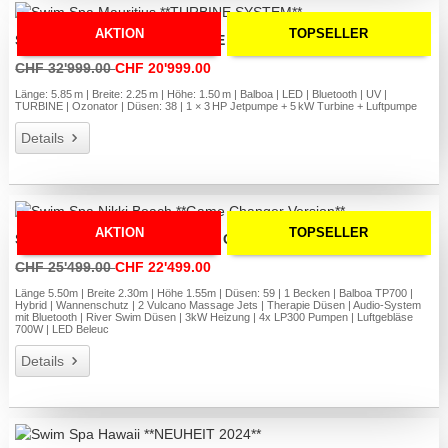
AKTION
TOPSELLER
Swim Spa Mauritius **TURBINE SYSTEM**
CHF 32'999.00
CHF 20'999.00
Länge: 5.85 m | Breite: 2.25 m | Höhe: 1.50 m | Balboa | LED | Bluetooth | UV |
TURBINE | Ozonator | Düsen: 38 | 1 × 3 HP Jetpumpe + 5 kW Turbine + Luftpumpe
Details
AKTION
TOPSELLER
Swim Spa Nikki Beach **Game Changer Version**
CHF 25'499.00
CHF 22'499.00
Länge 5.50m | Breite 2.30m | Höhe 1.55m | Düsen: 59 | 1 Becken | Balboa TP700 |
Hybrid | Wannenschutz | 2 Vulcano Massage Jets | Therapie Düsen | Audio-System
mit Bluetooth | River Swim Düsen | 3kW Heizung | 4x LP300 Pumpen | Luftgebläse
700W | LED Beleuc
Details