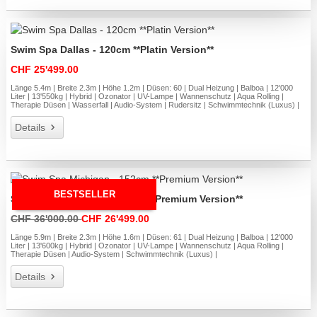
Swim Spa Dallas - 120cm **Platin Version**
CHF 25'499.00
Länge 5.4m | Breite 2.3m | Höhe 1.2m | Düsen: 60 | Dual Heizung | Balboa | 12'000
Liter | 13'550kg | Hybrid | Ozonator | UV-Lampe | Wannenschutz | Aqua Rolling |
Therapie Düsen | Wasserfall | Audio-System | Rudersitz | Schwimmtechnik (Luxus) |
Details
BESTSELLER
Swim Spa Michigan - 152cm **Premium Version**
CHF 36'000.00
CHF 26'499.00
Länge 5.9m | Breite 2.3m | Höhe 1.6m | Düsen: 61 | Dual Heizung | Balboa | 12'000
Liter | 13'600kg | Hybrid | Ozonator | UV-Lampe | Wannenschutz | Aqua Rolling |
Therapie Düsen | Audio-System | Schwimmtechnik (Luxus) |
Details