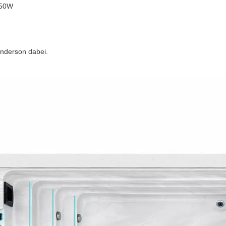
250W
enderson dabei.