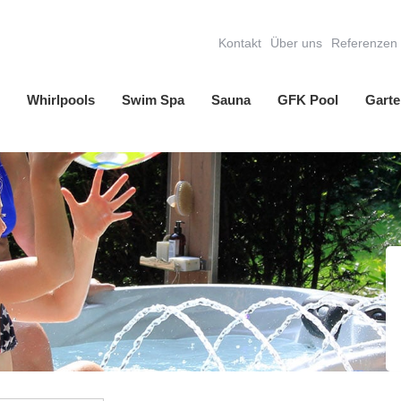
Kontakt
Über uns
Referenzen
Whirlpools
Swim Spa
Sauna
GFK Pool
Garte