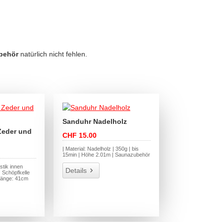
behör
natürlich nicht fehlen.
Sanduhr Nadelholz
Zeder und
CHF 15.00
| Material: Nadelholz | 350g | bis
15min | Höhe 2.01m | Saunazubehör
stik innen
Details
 Schöpfkelle
länge: 41cm