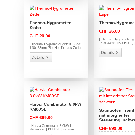
Thermo-Hygrometer
Thermo-Hygromet
Zeder
CHF 26.00
CHF 29.00
| Thermo-Hygrometer get
140x 33mm (B x H x T) 
| Thermo-Hygrometer geteilt | 225x
140x 33mm (B x H x T) | aus Zeder
Details
Details
Harvia Combinator 8.0kW
KM80SE
Saunaofen Trend
mit integrierter
CHF 699.00
Steuerung, schw
| Harvia Combinator 8.0kW |
CHF 699.00
Saunaofen | KM80SE | schwarz