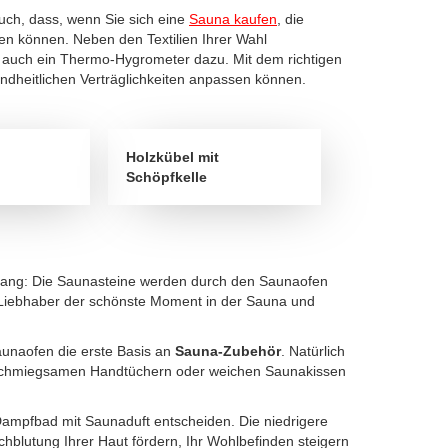
auch, dass, wenn Sie sich eine
Sauna kaufen
, die
ben können. Neben den Textilien Ihrer Wahl
 auch ein Thermo-Hygrometer dazu. Mit dem richtigen
undheitlichen Verträglichkeiten anpassen können.
Holzkübel mit
Schöpfkelle
gang: Die Saunasteine werden durch den Saunaofen
-Liebhaber der schönste Moment in der Sauna und
aunaofen die erste Basis an
Sauna-Zubehör
. Natürlich
anschmiegsamen Handtüchern oder weichen Saunakissen
in Dampfbad mit Saunaduft entscheiden. Die niedrigere
hblutung Ihrer Haut fördern, Ihr Wohlbefinden steigern