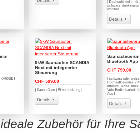
Details
| Dachschindeln | für
schwarz, dunkelgrün 
wählbar
Details
ombi
Saunasteuerun
Bluetooth App
9kW Saunaofen SCANDIA
Next mit integrierter
CHF 799.00
Steuerung
| KV60SE |
| schwarz oder weiss 
CHF 599.00
Hochauflösendes 2,4”
Intuitive Dreh&Drück
| Sauna Ofen | Elektroheizung |
Volle Bedienbarkeit ü
App |
Details
Details
ideale Zubehör für Ihre 