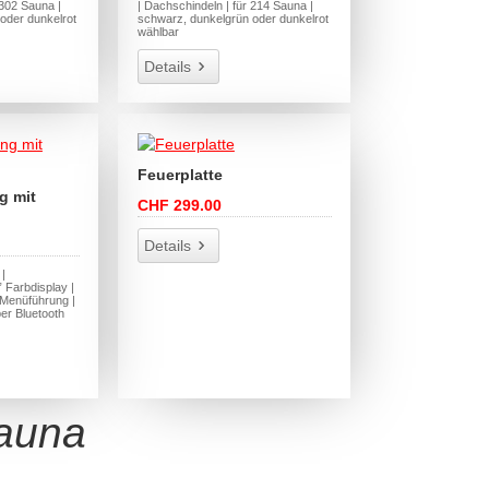
 302 Sauna |
| Dachschindeln | für 214 Sauna |
oder dunkelrot
schwarz, dunkelgrün oder dunkelrot
wählbar
Details
Feuerplatte
g mit
CHF 299.00
Details
|
 Farbdisplay |
 Menüführung |
ber Bluetooth
Sauna