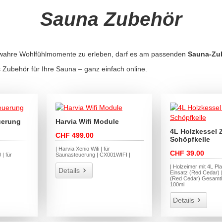
Sauna Zubehör
wahre Wohlfühlmomente zu erleben, darf es am passenden
Sauna-Zu
 Zubehör für Ihre Sauna – ganz einfach online.
uerung
Harvia Wifi Module
4L Holzkessel 
CHF 499.00
Schöpfkelle
| Harvia Xenio Wifi | für
CHF 39.00
| für
Saunasteuerung | CX001WIFI |
| Holzeimer mit 4L Pla
Details
Einsatz (Red Cedar) |
(Red Cedar) Gesamt
100ml
Details