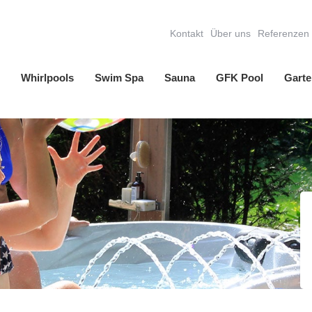
Kontakt
Über uns
Referenzen
Whirlpools
Swim Spa
Sauna
GFK Pool
Garte