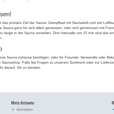
ssen!
ist das primäre Ziel der Sauna. Dampfbad mit Saunaduft und viel Luftfe
re Sauna ganz für sich allein geniessen, oder sich gemeinsam mit Freu
 nie zu lange in der Sauna verweilen. Drei Intervalle von 15 min sind da
n.
p
gene Sauna zuhause benötigen, oder für Freunde, Verwandte oder Beka
Saunashop. Falls Sie Fragen zu unserem Sortiment oder zur Lieferzei
hr darauf, Sie zu beraten.
Mein Arrigato
B
Anmelden