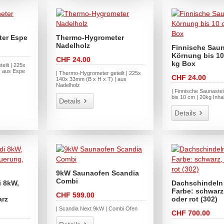
er Espe
Thermo-Hygrometer
Nadelholz
Finnische Saun
Körnung bis 10
CHF 24.00
kg Box
eilt | 225x
| aus Espe
| Thermo-Hygrometer geteilt | 225x
CHF 24.00
140x 33mm (B x H x T) | aus
Nadelholz
| Finnische Saunaste
bis 10 cm | 20kg Inhal
Details
Details
9kW Saunaofen Scandia
Combi
i 8kW,
Dachschindeln
Farbe: schwarz
CHF 599.00
arz
oder rot (302)
| Scandia Next 9kW | Combi Ofen
CHF 700.00