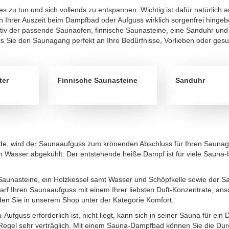
zu tun und sich vollends zu entspannen. Wichtig ist dafür natürlich 
h Ihrer Auszeit beim Dampfbad oder Aufguss wirklich sorgenfrei hinge
tiv der passende Saunaofen, finnische Saunasteine, eine Sanduhr und
ass Sie den Saunagang perfekt an Ihre Bedürfnisse, Vorlieben oder ges
ter
Finnische Saunasteine
Sanduhr
de, wird der Saunaaufguss zum krönenden Abschluss für Ihren Sauna
h Wasser abgekühlt. Der entstehende heiße Dampf ist für viele Sauna
aunasteine, ein Holzkessel samt Wasser und Schöpfkelle sowie der S
rf Ihren Saunaaufguss mit einem Ihrer liebsten Duft-Konzentrate, 
nden Sie in unserem Shop unter der Kategorie Komfort.
-Aufguss erforderlich ist, nicht liegt, kann sich in seiner Sauna für e
 Regel sehr verträglich. Mit einem Sauna-Dampfbad können Sie die Durc