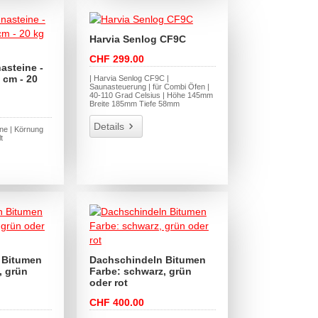
Harvia Senlog CF9C
CHF 299.00
asteine -
 cm - 20
| Harvia Senlog CF9C |
Saunasteuerung | für Combi Öfen |
40-110 Grad Celsius | Höhe 145mm
Breite 185mm Tiefe 58mm
Details
ine | Körnung
t
 Bitumen
Dachschindeln Bitumen
, grün
Farbe: schwarz, grün
oder rot
CHF 400.00