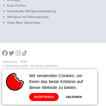
Kran-Firmen
Individuelle Whirlpoolverkleidung
Whirlpool mit Wärmepumpe
Deep Blue Salzanlage
Impressum
AGB
© 2024
Arrigato GmbH - Alle Rechte vorbehalten
Wir verwenden Cookies, um
Wir verwenden Cookies, um
lhnen das beste Erlebnis auf
lhnen das beste Erlebnis auf
dieser Website zu bieten.
dieser Website zu bieten.
AKZEPTIEREN
AKZEPTIEREN
ABLEHNEN
ABLEHNEN