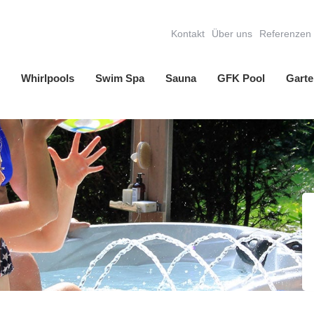
Kontakt
Über uns
Referenzen
Whirlpools
Swim Spa
Sauna
GFK Pool
Garte