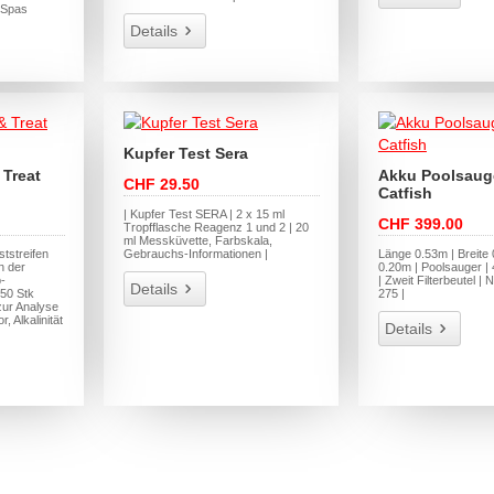
 Spas
Details
Kupfer Test Sera
Treat
Akku Poolsaug
CHF 29.50
Catfish
| Kupfer Test SERA | 2 x 15 ml
CHF 399.00
Tropfflasche Reagenz 1 und 2 | 20
ml Messküvette, Farbskala,
ststreifen
Gebrauchs-Informationen |
Länge 0.53m | Breite
n der
0.20m | Poolsauger | 
-
| Zweit Filterbeutel |
Details
50 Stk
275 |
zur Analyse
, Alkalinität
Details