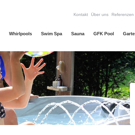
Kontakt
Über uns
Referenzen
Whirlpools
Swim Spa
Sauna
GFK Pool
Garte