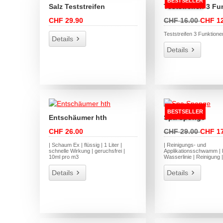
BESTSELLER
Salz Teststreifen
Teststreifen 3 F
CHF 29.90
CHF 16.00
CHF 12
Teststreifen 3 Funktione
Details
Details
BESTSELLER
Entschäumer hth
Spa Sponge
CHF 26.00
CHF 29.00
CHF 17
| Schaum Ex | flüssig | 1 Liter |
| Reinigungs- und
schnelle Wirkung | geruchsfrei |
Applikationsschwamm | 
10ml pro m3
Wasserlinie | Reinigung |
Details
Details