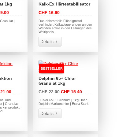
at 1kg
Kalk-Ex Härtestabilisator
9.00
CHF 16.90
 Granulat |
Das chlorstabile Flüssigmittel
verhindert Kalkablagerungen an den
Wänden sowie in den Leitungen des
Whirlpools.
Details
BESTSELLER
ektion
Delphin 65+ Chlor
Granulat 1kg
21.00
CHF 22.00
CHF 15.40
or- und
| Chlor 65+ | Granulat | 1kg Dose |
t | Granulat |
Delphin Markenchlor | Extra Stark
arkenprodukt |
nd
Details