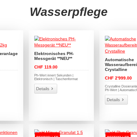
Wasserpflege
seranlage
Elektronisches PH-
Messgerät **NEU**
Automatische
Wasseraufbere
CHF 119.00
Crystalline
Ph-Wert innert Sekunden |
CHF 2'999.00
Elektronisch | Taschenformat
Crystalline Dosieranl
Details
Ph-Wert | Automatisc
Details