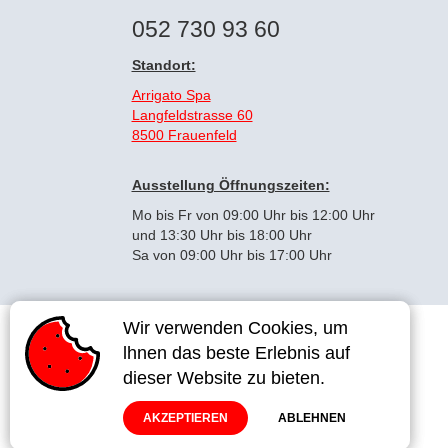
052 730 93 60
Standort:
Arrigato Spa
Langfeldstrasse 60
8500 Frauenfeld
Ausstellung Öffnungszeiten:
Mo bis Fr von 09:00 Uhr bis 12:00 Uhr
und 13:30 Uhr bis 18:00 Uhr
Sa von 09:00 Uhr bis 17:00 Uhr
Wir verwenden Cookies, um
Wir verwenden Cookies, um
lhnen das beste Erlebnis auf
lhnen das beste Erlebnis auf
dieser Website zu bieten.
dieser Website zu bieten.
Impressum
AGB
AKZEPTIEREN
AKZEPTIEREN
ABLEHNEN
ABLEHNEN