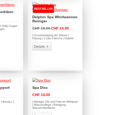
BESTSELLER
erklärer
Delphin Spa Whirlwannen
Reiniger
n Kalk| Gegen
CHF 19.00
CHF 14.90
ngen
| Grundreinigung der Wanne |
Flüssig | 1 Liter Flasche | Delphin
Details
upport
Spa Disc
CHF 10.00
| flüssig | 1
| Weniger Öle und Fette im Whirlpool
| Wasserpflege | Reinigung
Wasseroberfläche