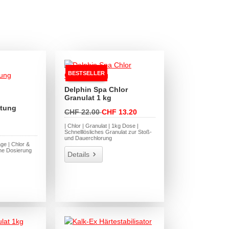
BESTSELLER
Delphin Spa Chlor
Granulat 1 kg
itung
CHF 22.00
CHF 13.20
| Chlor | Granulat | 1kg Dose |
Schnelllösliches Granulat zur Stoß-
und Dauerchlorung
age | Chlor &
he Dosierung
Details