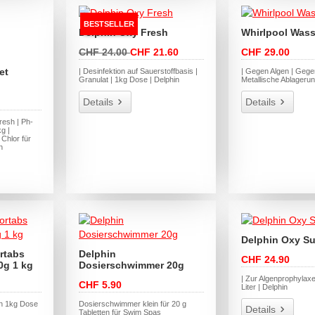
BESTSELLER
Delphin Oxy Fresh
Whirlpool Wass
CHF 24.00
CHF 21.60
CHF 29.00
et
| Desinfektion auf Sauerstoffbasis |
| Gegen Algen | Gege
Granulat | 1kg Dose | Delphin
Metallische Ablageru
Details
Details
resh | Ph-
g |
 Chlor für
n
Delphin Oxy S
rtabs
Delphin
CHF 24.90
0g 1 kg
Dosierschwimmer 20g
| Zur Algenprophylaxe 
CHF 5.90
Liter | Delphin
 in 1kg Dose
Dosierschwimmer klein für 20 g
Details
Tabletten für Swim Spas