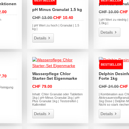
BESTSELLER
BESTSELLER
unktionen
pH Plus Granul
pH Minus Granulat 1.5 kg
.00
CHF 10.00
CHF 
CHF 13.00
CHF 10.40
n
| pH Wert zu niedrig |
1.0kg |
| pH Wert zu hoch | Granulat | 1.5
kg |
Details
Details
BESTSELLER
Wasserpflege Chlor
Delphin Desinf
.70
Starter-Set Eigenmarke
Forte 1kg
CHF 79.00
CHF 24.00
CHF 
Reinigung
Inhalt: Chlor Granulat oder Tabletten
| Kombination aus Chl
1kg | pH-Minus Granulat 1kg | pH-
Aktivsauerstoffgranula
Plus Granulat 1kg | Teststreifen |
1kg Dose | Delphin M
Kalkmittel
Nicht so stark rieche
Details
Details