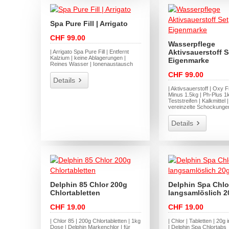
Spa Pure Fill | Arrigato
CHF 99.00
Wasserpflege
Aktivsauerstoff S
| Arrigato Spa Pure Fill | Entfernt
Kalzium | keine Ablagerungen |
Eigenmarke
Reines Wasser | Ionenaustausch
CHF 99.00
Details
| Aktivsauerstoff | Oxy F
Minus 1.5kg | Ph-Plus 1k
Teststreifen | Kalkmittel |
vereinzelte Schockunge
Details
Delphin 85 Chlor 200g
Delphin Spa Chlo
Chlortabletten
langsamlöslich 2
CHF 19.00
CHF 19.00
| Chlor 85 | 200g Chlortabletten | 1kg
| Chlor | Tabletten | 20g
Dose | Delphin Markenchlor | für
| Delphin Spa Chlortabs