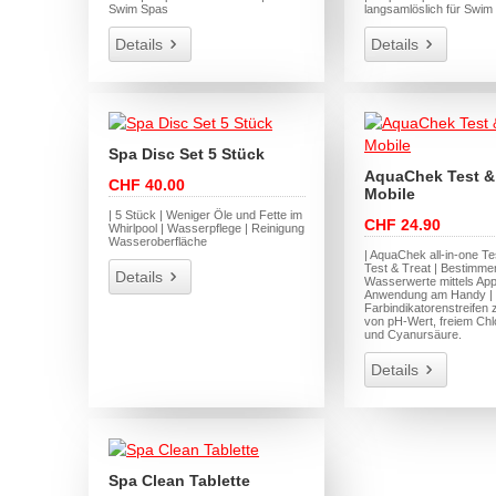
Swim Spas
langsamlöslich für Swim
Details
Details
Spa Disc Set 5 Stück
AquaChek Test & 
CHF 40.00
Mobile
| 5 Stück | Weniger Öle und Fette im
CHF 24.90
Whirlpool | Wasserpflege | Reinigung
Wasseroberfläche
| AquaChek all-in-one Te
Test & Treat | Bestimme
Details
Wasserwerte mittels App
Anwendung am Handy | 
Farbindikatorenstreifen 
von pH-Wert, freiem Chlor
und Cyanursäure.
Details
Spa Clean Tablette