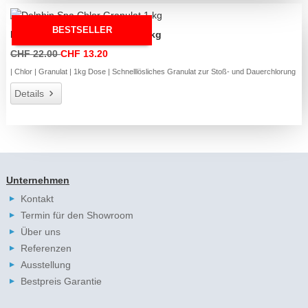
BESTSELLER
Delphin Spa Chlor Granulat 1 kg
CHF 22.00
CHF 13.20
| Chlor | Granulat | 1kg Dose | Schnelllösliches Granulat zur Stoß- und Dauerchlorung
Details
Unternehmen
Kontakt
Termin für den Showroom
Über uns
Referenzen
Ausstellung
Bestpreis Garantie