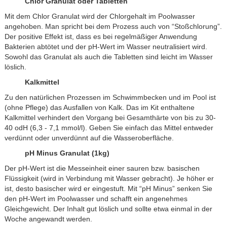
Chlor Granulat oder Tabletten
Mit dem Chlor Granulat wird der Chlorgehalt im Poolwasser
angehoben. Man spricht bei dem Prozess auch von “Stoßchlorung”.
Der positive Effekt ist, dass es bei regelmäßiger Anwendung
Bakterien abtötet und der pH-Wert im Wasser neutralisiert wird.
Sowohl das Granulat als auch die Tabletten sind leicht im Wasser
löslich.
Kalkmittel
Zu den natürlichen Prozessen im Schwimmbecken und im Pool ist
(ohne Pflege) das Ausfallen von Kalk. Das im Kit enthaltene
Kalkmittel verhindert den Vorgang bei Gesamthärte von bis zu 30-
40 odH (6,3 - 7,1 mmol/l). Geben Sie einfach das Mittel entweder
verdünnt oder unverdünnt auf die Wasseroberfläche.
pH Minus Granulat (1kg)
Der pH-Wert ist die Messeinheit einer sauren bzw. basischen
Flüssigkeit (wird in Verbindung mit Wasser gebracht). Je höher er
ist, desto basischer wird er eingestuft. Mit “pH Minus” senken Sie
den pH-Wert im Poolwasser und schafft ein angenehmes
Gleichgewicht. Der Inhalt gut löslich und sollte etwa einmal in der
Woche angewandt werden.