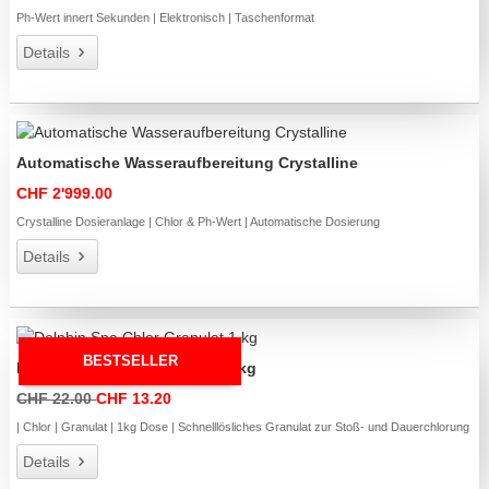
Ph-Wert innert Sekunden | Elektronisch | Taschenformat
Details
Automatische Wasseraufbereitung Crystalline
CHF 2'999.00
Crystalline Dosieranlage | Chlor & Ph-Wert | Automatische Dosierung
Details
BESTSELLER
Delphin Spa Chlor Granulat 1 kg
CHF 22.00
CHF 13.20
| Chlor | Granulat | 1kg Dose | Schnelllösliches Granulat zur Stoß- und Dauerchlorung
Details