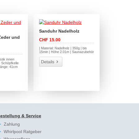
Sanduhr Nadelholz
Zeder und
CHF 15.00
| Material: Nadelholz | 350g | bis
15min | Höhe 2.01m | Saunazubehör
stik innen
Details
 Schöpfkelle
länge: 41cm
estellung & Service
Zahlung
Whirlpool Ratgeber