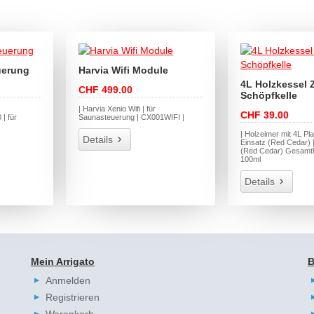
uerung
Harvia Wifi Module
4L Holzkessel 
CHF 499.00
Schöpfkelle
| Harvia Xenio Wifi | für
CHF 39.00
| für
Saunasteuerung | CX001WIFI |
| Holzeimer mit 4L Pla
Details
Einsatz (Red Cedar) |
(Red Cedar) Gesamt
100ml
Details
Mein Arrigato
B
Anmelden
Registrieren