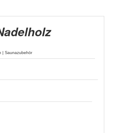
Nadelholz
1m | Saunazubehör