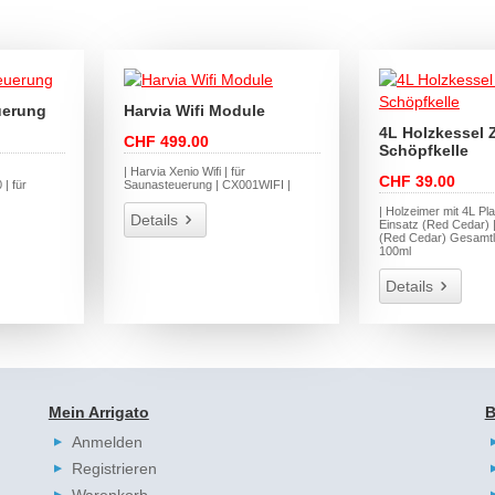
uerung
Harvia Wifi Module
4L Holzkessel 
CHF 499.00
Schöpfkelle
| Harvia Xenio Wifi | für
CHF 39.00
| für
Saunasteuerung | CX001WIFI |
| Holzeimer mit 4L Pla
Details
Einsatz (Red Cedar) |
(Red Cedar) Gesamt
100ml
Details
Mein Arrigato
B
Anmelden
Registrieren