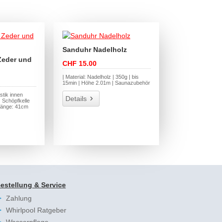
Sanduhr Nadelholz
Zeder und
CHF 15.00
| Material: Nadelholz | 350g | bis
15min | Höhe 2.01m | Saunazubehör
stik innen
Details
 Schöpfkelle
länge: 41cm
estellung & Service
Zahlung
Whirlpool Ratgeber