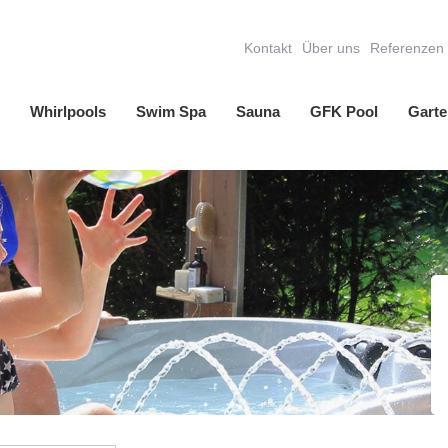
Kontakt
Über uns
Referenzen
Whirlpools
Swim Spa
Sauna
GFK Pool
Garte