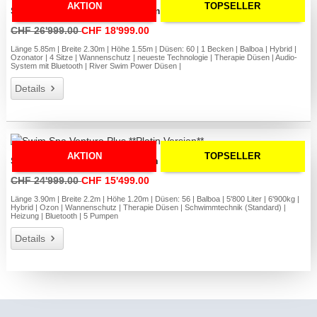
AKTION
TOPSELLER
Swim Spa Denver LONG 155cm Plus **Platin Version**
CHF 26'999.00
CHF 18'999.00
Länge 5.85m | Breite 2.30m | Höhe 1.55m | Düsen: 60 | 1 Becken | Balboa | Hybrid |
Ozonator | 4 Sitze | Wannenschutz | neueste Technologie | Therapie Düsen | Audio-
System mit Bluetooth | River Swim Power Düsen |
Details
AKTION
TOPSELLER
Swim Spa Ventura Plus **Platin Version**
CHF 24'999.00
CHF 15'499.00
Länge 3.90m | Breite 2.2m | Höhe 1.20m | Düsen: 56 | Balboa | 5'800 Liter | 6'900kg |
Hybrid | Ozon | Wannenschutz | Therapie Düsen | Schwimmtechnik (Standard) |
Heizung | Bluetooth | 5 Pumpen
Details