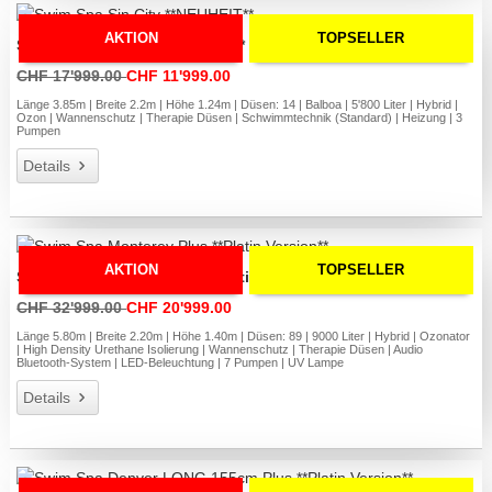
AKTION
TOPSELLER
Swim Spa Sin City **NEUHEIT**
CHF 17'999.00
CHF 11'999.00
Länge 3.85m | Breite 2.2m | Höhe 1.24m | Düsen: 14 | Balboa | 5'800 Liter | Hybrid |
Ozon | Wannenschutz | Therapie Düsen | Schwimmtechnik (Standard) | Heizung | 3
Pumpen
Details
AKTION
TOPSELLER
Swim Spa Monterey Plus **Platin Version**
CHF 32'999.00
CHF 20'999.00
Länge 5.80m | Breite 2.20m | Höhe 1.40m | Düsen: 89 | 9000 Liter | Hybrid | Ozonator
| High Density Urethane Isolierung | Wannenschutz | Therapie Düsen | Audio
Bluetooth-System | LED-Beleuchtung | 7 Pumpen | UV Lampe
Details