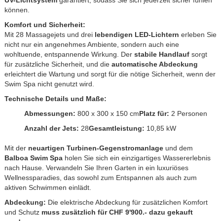
UV-Lichtsystem
garantiert, sodass Sie sich jederzeit sicher fühlen
können.
Komfort und Sicherheit:
Mit 28 Massagejets und drei
lebendigen LED-Lichtern
erleben Sie
nicht nur ein angenehmes Ambiente, sondern auch eine
wohltuende, entspannende Wirkung. Der
stabile Handlauf
sorgt
für zusätzliche Sicherheit, und die
automatische Abdeckung
erleichtert die Wartung und sorgt für die nötige Sicherheit, wenn der
Swim Spa nicht genutzt wird.
Technische Details und Maße:
Abmessungen:
800 x 300 x 150 cm
Platz für:
2 Personen
Anzahl der Jets:
28
Gesamtleistung:
10,85 kW
Mit der
neuartigen Turbinen-Gegenstromanlage
und dem
Balboa Swim Spa
holen Sie sich ein einzigartiges Wassererlebnis
nach Hause. Verwandeln Sie Ihren Garten in ein luxuriöses
Wellnessparadies, das sowohl zum Entspannen als auch zum
aktiven Schwimmen einlädt.
Abdeckung:
Die elektrische Abdeckung für zusätzlichen Komfort
und Schutz
muss zusätzlich für CHF 9'900.- dazu gekauft