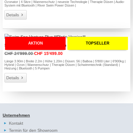
Ozonator | 4 Sitze | Wannenschutz | neueste Technologie | Therapie Düsen | Audio-
System mit Bluetooth | River Swim Power Düsen |
Details
AKTION
TOPSELLER
Swim Spa Ventura Plus **Platin Version**
CHF 24'999.00
CHF 15'499.00
Länge 3.90m | Breite 2.2m | Höhe 1.20m | Düsen: 56 | Balboa | 5'800 Liter | 6'900kg |
Hybrid | Ozon | Wannenschutz | Therapie Düsen | Schwimmtechnik (Standard) |
Heizung | Bluetooth | 5 Pumpen
Details
Unternehmen
Kontakt
Termin für den Showroom