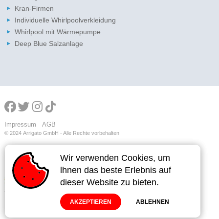
Kran-Firmen
Individuelle Whirlpoolverkleidung
Whirlpool mit Wärmepumpe
Deep Blue Salzanlage
Impressum
AGB
© 2024
Arrigato GmbH - Alle Rechte vorbehalten
Wir verwenden Cookies, um
Wir verwenden Cookies, um
lhnen das beste Erlebnis auf
lhnen das beste Erlebnis auf
dieser Website zu bieten.
dieser Website zu bieten.
AKZEPTIEREN
AKZEPTIEREN
ABLEHNEN
ABLEHNEN