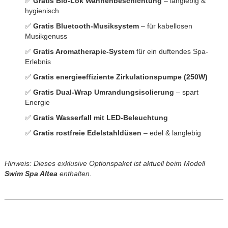
✅
Gratis Bio-Lok Wannenbeschichtung
– langlebig &
hygienisch
✅
Gratis Bluetooth-Musiksystem
– für kabellosen
Musikgenuss
✅
Gratis Aromatherapie-System
für ein duftendes Spa-
Erlebnis
✅
Gratis energieeffiziente Zirkulationspumpe (250W)
✅
Gratis Dual-Wrap Umrandungsisolierung
– spart
Energie
✅
Gratis Wasserfall mit LED-Beleuchtung
✅
Gratis rostfreie Edelstahldüsen
– edel & langlebig
Hinweis: Dieses exklusive Optionspaket ist aktuell beim Modell
Swim Spa Altea
enthalten.