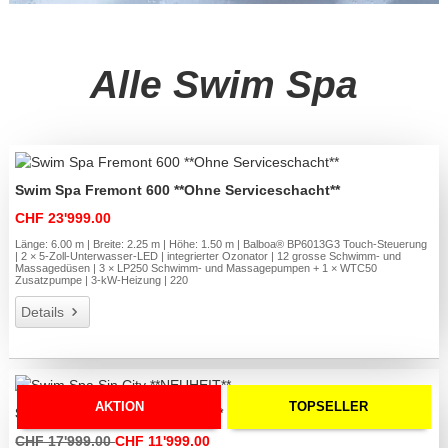
Alle Swim Spa
Swim Spa Fremont 600 **Ohne Serviceschacht**
CHF 23'999.00
Länge: 6.00 m | Breite: 2.25 m | Höhe: 1.50 m | Balboa® BP6013G3 Touch-Steuerung
| 2 × 5-Zoll-Unterwasser-LED | integrierter Ozonator | 12 grosse Schwimm- und
Massagedüsen | 3 × LP250 Schwimm- und Massagepumpen + 1 × WTC50
Zusatzpumpe | 3-kW-Heizung | 220
Details
AKTION
TOPSELLER
Swim Spa Sin City **NEUHEIT**
CHF 17'999.00
CHF 11'999.00