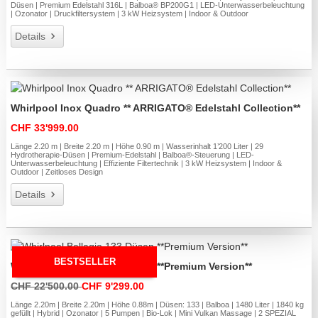
Düsen | Premium Edelstahl 316L | Balboa® BP200G1 | LED-Unterwasserbeleuchtung
| Ozonator | Druckfiltersystem | 3 kW Heizsystem | Indoor & Outdoor
Details
Whirlpool Inox Quadro ** ARRIGATO® Edelstahl Collection**
CHF 33'999.00
Länge 2.20 m | Breite 2.20 m | Höhe 0.90 m | Wasserinhalt 1’200 Liter | 29
Hydrotherapie-Düsen | Premium-Edelstahl | Balboa®-Steuerung | LED-
Unterwasserbeleuchtung | Effiziente Filtertechnik | 3 kW Heizsystem | Indoor &
Outdoor | Zeitloses Design
Details
BESTSELLER
Whirlpool Bellagio 133 Düsen **Premium Version**
CHF 22'500.00
CHF 9'299.00
Länge 2.20m | Breite 2.20m | Höhe 0.88m | Düsen: 133 | Balboa | 1480 Liter | 1840 kg
gefüllt | Hybrid | Ozonator | 5 Pumpen | Bio-Lok | Mini Vulkan Massage | 2 SPEZIAL