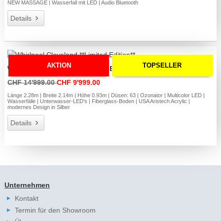
NEW MASSAGE | Wasserfall mit LED | Audio Bluetooth
Details
AKTION
TOPSELLER
Whirlpool Cleveland **Limited Edition**
CHF 14'999.00
CHF 9'999.00
Länge 2.28m | Breite 2.14m | Höhe 0.93m | Düsen: 63 | Ozonator | Multicolor LED |
Wasserfälle | Unterwasser-LED's | Fiberglass-Boden | USA Aristech Acrylic |
modernes Design in Silber
Details
Unternehmen
Kontakt
Termin für den Showroom