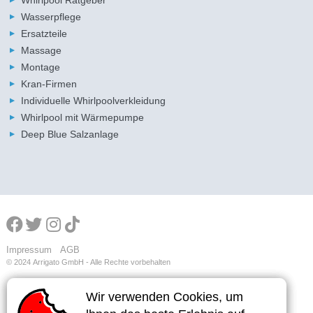
Wasserpflege
Ersatzteile
Massage
Montage
Kran-Firmen
Individuelle Whirlpoolverkleidung
Whirlpool mit Wärmepumpe
Deep Blue Salzanlage
Impressum
AGB
© 2024
Arrigato GmbH - Alle Rechte vorbehalten
Wir verwenden Cookies, um
Wir verwenden Cookies, um
Wir verwenden Cookies, um