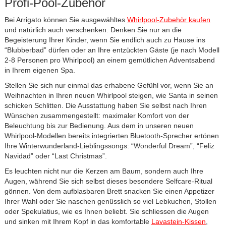
Profi-Pool-Zubehör
Bei Arrigato können Sie ausgewähltes
Whirlpool-Zubehör kaufen
und natürlich auch verschenken. Denken Sie nur an die
Begeisterung Ihrer Kinder, wenn Sie endlich auch zu Hause ins
“Blubberbad” dürfen oder an Ihre entzückten Gäste (je nach Modell
2-8 Personen pro Whirlpool) an einem gemütlichen Adventsabend
in Ihrem eigenen Spa.
Stellen Sie sich nur einmal das erhabene Gefühl vor, wenn Sie an
Weihnachten in Ihren neuen Whirlpool steigen, wie Santa in seinen
schicken Schlitten. Die Ausstattung haben Sie selbst nach Ihren
Wünschen zusammengestellt: maximaler Komfort von der
Beleuchtung bis zur Bedienung. Aus dem in unseren neuen
Whirlpool-Modellen bereits integrierten Bluetooth-Sprecher ertönen
Ihre Winterwunderland-Lieblingssongs: “Wonderful Dream”, “Feliz
Navidad” oder “Last Christmas”.
Es leuchten nicht nur die Kerzen am Baum, sondern auch Ihre
Augen, während Sie sich selbst dieses besondere Selfcare-Ritual
gönnen. Von dem aufblasbaren Brett snacken Sie einen Appetizer
Ihrer Wahl oder Sie naschen genüsslich so viel Lebkuchen, Stollen
oder Spekulatius, wie es Ihnen beliebt. Sie schliessen die Augen
und sinken mit Ihrem Kopf in das komfortable
Lavastein-Kissen
,