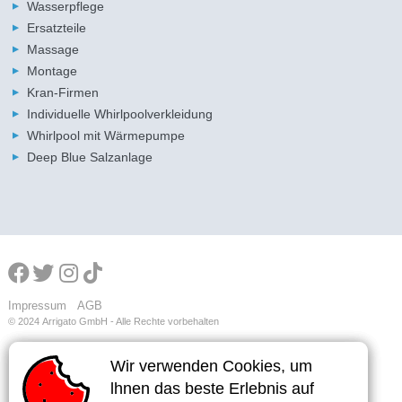
Wasserpflege
Ersatzteile
Massage
Montage
Kran-Firmen
Individuelle Whirlpoolverkleidung
Whirlpool mit Wärmepumpe
Deep Blue Salzanlage
Impressum
AGB
© 2024
Arrigato GmbH - Alle Rechte vorbehalten
Wir verwenden Cookies, um
Wir verwenden Cookies, um
Wir verwenden Cookies, um
lhnen das beste Erlebnis auf
lhnen das beste Erlebnis auf
lhnen das beste Erlebnis auf