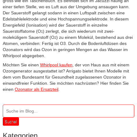
gross wie ein Taschenbuch. Es befindet sich im Jacuzzi häufig an
einer tiefen Stelle, wo es Luft aus der Umgebung ansaugen kann.
Der Sauerstoff gelangt sodann in einen Luftspalt zwischen eine
Edelstahlelektrode und eine Hochspannungselektrode. In diesem
Energiefeld (Ionisation) wird der Sauerstoff in einzelne
Sauerstoffatome (O
) zerlegt, die sich wiederum mit zwei-
1
moleküligem Sauerstoff (O
) zu einem Molekül, bestehend aus drei
2
Atomen, verbinden: Fertig ist O
3
. Durch die Bodenluftdüsen des
Ozonators wird das Ozon in geringen Mengen an das Wasser im
Whirlpool abgegeben.
Möchten Sie einen
Whirlpool kaufen
, der von Haus aus mit einem
Ozongenerator ausgestattet ist? Arrigato bietet Ihnen Modelle mit
dem vom Bundesamt für Gesundheit zugelassenen Ozonator in
einwandfreier Funktion. Sie möchten nachrüsten? Hier finden Sie
einen
Ozonator als Ersatzteil
.
Suche!
Kategorien