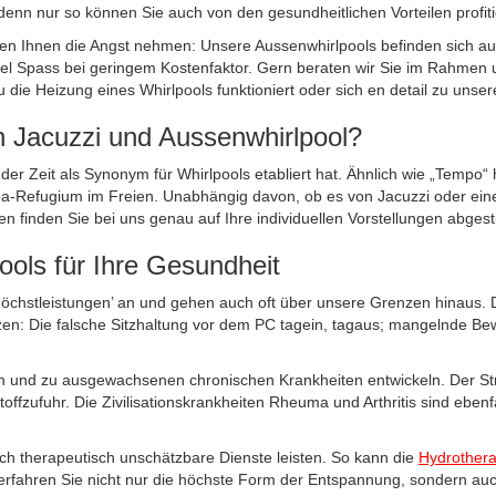
enn nur so können Sie auch von den gesundheitlichen Vorteilen profiti
en Ihnen die Angst nehmen: Unsere Aussenwhirlpools befinden sich aus
 viel Spass bei geringem Kostenfaktor. Gern beraten wir Sie im Rahmen 
 die Heizung eines Whirlpools funktioniert oder sich en detail zu uns
n Jacuzzi und Aussenwhirlpool?
der Zeit als Synonym für Whirlpools etabliert hat. Ähnlich wie „Tempo“
s Spa-Refugium im Freien. Unabhängig davon, ob es von Jacuzzi oder e
en finden Sie bei uns genau auf Ihre individuellen Vorstellungen abges
ools für Ihre Gesundheit
‘Höchstleistungen’ an und gehen auch oft über unsere Grenzen hinaus. 
n: Die falsche Sitzhaltung vor dem PC tagein, tagaus; mangelnde Be
 und zu ausgewachsenen chronischen Krankheiten entwickeln. Der Str
fzufuhr. Die Zivilisationskrankheiten Rheuma und Arthritis sind ebenf
uch therapeutisch unschätzbare Dienste leisten. So kann die
Hydrothera
 erfahren Sie nicht nur die höchste Form der Entspannung, sondern au