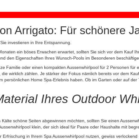
on Arrigato: Für schönere J
 Sie investieren in Ihre Entspannung.
 Monaten ein böses Erwachen erwartet, sollten Sie sich vor dem Kauf I
 und den Eigenschaften Ihres Wunsch-Pools im Besonderen beschäftige
anze Familie oder einen kompakten Aussenwhirlpool für 2 Personen für
, die wirklich zählen. Je stärker der Fokus nämlich bereits vor dem Ka
persönlichen Home Spa-Erlebnis haben. Ob im Garten oder auf der Te
aterial Ihres Outdoor Whi
 Kälte schöne Seiten abgewinnen möchten, sollten Sie einen Aussenwhir
Aussenwhirlpool klein, der sich ideal für Paare oder Haushalte mit beg
Erfrischung in Ihrem Spa Aussenwhirlpool nutzen, gewiss verlockend - d