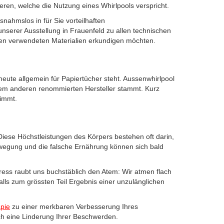
eren, welche die Nutzung eines Whirlpools verspricht.
nahmslos in für Sie vorteilhaften
unserer Ausstellung in Frauenfeld zu allen technischen
eren verwendeten Materialien erkundigen möchten.
 heute allgemein für Papiertücher steht. Aussenwhirlpool
inem anderen renommierten Hersteller stammt. Kurz
timmt.
Diese Höchstleistungen des Körpers bestehen oft darin,
wegung und die falsche Ernährung können sich bald
ess raubt uns buchstäblich den Atem: Wir atmen flach
alls zum grössten Teil Ergebnis einer unzulänglichen
pie
zu einer merkbaren Verbesserung Ihres
ch eine Linderung Ihrer Beschwerden.