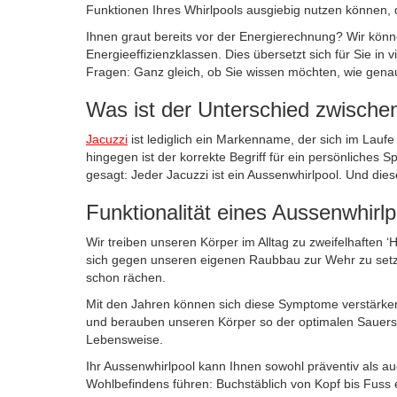
Funktionen Ihres Whirlpools ausgiebig nutzen können, d
Ihnen graut bereits vor der Energierechnung? Wir könn
Energieeffizienzklassen. Dies übersetzt sich für Sie in
Fragen: Ganz gleich, ob Sie wissen möchten, wie genau
Was ist der Unterschied zwische
Jacuzzi
ist lediglich ein Markenname, der sich im Laufe 
hingegen ist der korrekte Begriff für ein persönliche
gesagt: Jeder Jacuzzi ist ein Aussenwhirlpool. Und dies
Funktionalität eines Aussenwhirlp
Wir treiben unseren Körper im Alltag zu zweifelhaften 
sich gegen unseren eigenen Raubbau zur Wehr zu setze
schon rächen.
Mit den Jahren können sich diese Symptome verstärken
und berauben unseren Körper so der optimalen Sauerstof
Lebensweise.
Ihr Aussenwhirlpool kann Ihnen sowohl präventiv als a
Wohlbefindens führen: Buchstäblich von Kopf bis Fuss