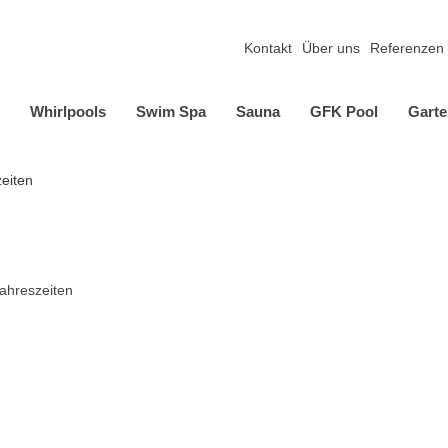
Kontakt
Über uns
Referenzen
Whirlpools
Swim Spa
Sauna
GFK Pool
Garte
zeiten
Jahreszeiten