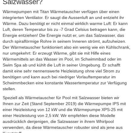
Salzwasser?
Wärmepumpen mit Titan Wärmetauscher verfügen über einen
integrierten Ventilator. Er saugt die Aussenluft an und entzieht ihr
Wärme. Dazu benötigt er nicht einmal wirklich warme Luft: Er kann
Luft, deren Temperatur bis zu -7 Grad Celsius betragen kann, die
Energie entziehen! Die Energie nutzt er, um das Salzwasser, das
durch spiralförmige Rohre in seinem Inneren strömt, aufzuheizen.
Der Wärmetauscher funktioniert also ein wenig wie ein Kühlschrank,
nur umgekehrt: Er erzeugt Wärme, gibt sie mit Hilfe eines
Wärmemittels an das Wasser im Pool, im Schwimmbad oder im
Swim Spa ab und kühlt die Luft in seiner Umgebung. Er schafft
damit eine sehr nennenswerte Heizleistung ohne viel Strom zu
benötigen und kann auch bei niedriger Vorlauftemperatur im
Schwimmbecken eine konstante Wassertemperatur zur Verfügung
stellen.
Speziell als Wärmetauscher für Pool mit Salzwasser bieten wir
Ihnen zur Zeit (Stand September 2019) die Wärmepumpe IPS mit
einer Heizleistung von 12 kW und die Wärmepumpe XPS-25 mit
einer Heizleistung von 2,5 kW. Wir empfehlen diese Modelle
ausdrücklich denjenigen, die Salzwasser in ihrem Whirlpool
verwenden, da diese Wärmetauscher robuster sind als jene aus