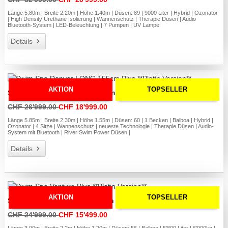
Länge 5.80m | Breite 2.20m | Höhe 1.40m | Düsen: 89 | 9000 Liter | Hybrid | Ozonator
| High Density Urethane Isolierung | Wannenschutz | Therapie Düsen | Audio
Bluetooth-System | LED-Beleuchtung | 7 Pumpen | UV Lampe
Details
AKTION
TOPSELLER
Swim Spa Denver LONG 155cm Plus **Platin Version**
CHF 26'999.00
CHF 18'999.00
Länge 5.85m | Breite 2.30m | Höhe 1.55m | Düsen: 60 | 1 Becken | Balboa | Hybrid |
Ozonator | 4 Sitze | Wannenschutz | neueste Technologie | Therapie Düsen | Audio-
System mit Bluetooth | River Swim Power Düsen |
Details
AKTION
TOPSELLER
Swim Spa Ventura Plus **Platin Version**
CHF 24'999.00
CHF 15'499.00
Länge 3.90m | Breite 2.2m | Höhe 1.20m | Düsen: 56 | Balboa | 5'800 Liter | 6'900kg |