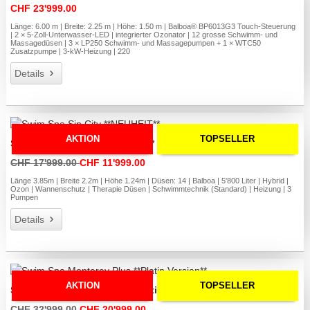
CHF 23'999.00
Länge: 6.00 m | Breite: 2.25 m | Höhe: 1.50 m | Balboa® BP6013G3 Touch-Steuerung
| 2 × 5-Zoll-Unterwasser-LED | integrierter Ozonator | 12 grosse Schwimm- und
Massagedüsen | 3 × LP250 Schwimm- und Massagepumpen + 1 × WTC50
Zusatzpumpe | 3-kW-Heizung | 220
Details
AKTION
TOPSELLER
Swim Spa Sin City **NEUHEIT**
CHF 17'999.00
CHF 11'999.00
Länge 3.85m | Breite 2.2m | Höhe 1.24m | Düsen: 14 | Balboa | 5'800 Liter | Hybrid |
Ozon | Wannenschutz | Therapie Düsen | Schwimmtechnik (Standard) | Heizung | 3
Pumpen
Details
AKTION
TOPSELLER
Swim Spa Monterey Plus **Platin Version**
CHF 32'999.00
CHF 20'999.00