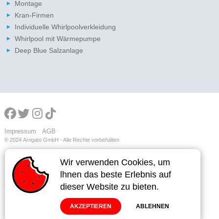
Montage
Kran-Firmen
Individuelle Whirlpoolverkleidung
Whirlpool mit Wärmepumpe
Deep Blue Salzanlage
Impressum
AGB
© 2024
Arrigato GmbH - Alle Rechte vorbehalten
Wir verwenden Cookies, um
Wir verwenden Cookies, um
lhnen das beste Erlebnis auf
lhnen das beste Erlebnis auf
dieser Website zu bieten.
dieser Website zu bieten.
AKZEPTIEREN
AKZEPTIEREN
ABLEHNEN
ABLEHNEN