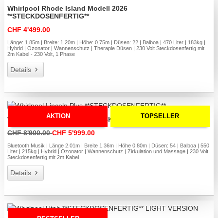
Whirlpool Rhode Island Modell 2026
**STECKDOSENFERTIG**
CHF 4'499.00
Länge: 1.85m | Breite: 1.20m | Höhe: 0.75m | Düsen: 22 | Balboa | 470 Liter | 183kg |
Hybrid | Ozonator | Wannenschutz | Therapie Düsen | 230 Volt Steckdosenfertig mit
2m Kabel - 230 Volt, 1 Phase
Details
AKTION
TOPSELLER
Whirlpool Lincoln Plus **STECKDOSENFERTIG**
CHF 8'900.00
CHF 5'999.00
Bluetooth Musik | Länge 2.01m | Breite 1.36m | Höhe 0.80m | Düsen: 54 | Balboa | 550
Liter | 215kg | Hybrid | Ozonator | Wannenschutz | Zirkulation und Massage | 230 Volt
Steckdosenfertig mit 2m Kabel
Details