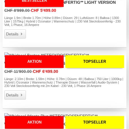
BESTSELLER
Whirlpool Utah **STECKDOSENFERTIG** LIGHT VERSION
CHF 8'999.00
CHF 5'499.00
Länge 1.9m | Breite 1.70m | Höhe 0.89m | Düsen: 29 | Luftdüsen: 8 | Balboa | 1300
Liter | 1575kg | Hybrid | Ozonator | Wannenschutz | 230 Volt Steckdosenfertig - 230
Volt, 1 Phase, 16 Ampere
Details
AKTION
TOPSELLER
Whirlpool Boston **STECKDOSENFERTIG**
CHF 11'900.00
CHF 6'499.00
Länge: 2.10m | Breite: 1.58m | Höhe: 0.78m | Düsen: 48 | Balboa | 750 Liter | 1000kg |
Hybrid | Ozonator | Wannenschutz | Therapie Düsen | Wasserfall | Audio-System |
230 Volt Steckdosenfertig mit 2m Kabel - 230 Volt, 1 Phase 16 Ampere
Details
AKTION
TOPSELLER
Whirlpool Atlanta Plus **STECKDOSENFERTIG**