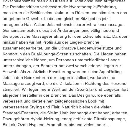
Eckschalensitz wurden die Düsen auf Rotationsdüsen aufgerüstet.
Die Rotationsdüsen verbessern die Hydrotherapie-Erfahrung,
massieren die Schlüsselmuskulatur im Rücken und stimulieren das
umgebende Gewebe. In diesem gleichen Sitz gibt es jetzt
anregende Hals-Action-Jets mit einstellbarer Vibrationsmassage.
Gemeinsam bieten diese Jet-Änderungen eine völlig neue und
therapeutische Massageerfahrung für den Eckschalensitz. Darüber
hinaus haben wir mit Profis aus der Liegen-Branche
zusammengearbeitet, um die ultimative Lendenwirbelstütze und
Komfort in den Dual-Lounge-Sitzen zu schaffen. Die Liegen haben
unterschiedliche Höhen, um Personen unterschiedlicher Länge
unterzubringen, der Benutzer hat zwei verschiedene Liegen zur
Auswahl. Als zusätzliche Erweiterung wurden kleine AquaRolling-
Jets in den Beinkonturen der Liegen installiert, wodurch eine
Massage erzeugt wird, die die Zirkulation in Richtung des Herzens
stimuliert. Wir legen mehr Wert auf den Spa-Sitz- und Liegekomfort
als jeder Hersteller in der Branche. Das Design wurde ebenfalls
verbessert und bietet einen zeitgenössischen Look mit
verbessertem Styling und Flair. Natürlich bleiben die vielen
Standard-Features, die Sie im Utah kennengelernt haben, erhalten.
Dazu gehören Hybrid-Heizung, energieeffiziente Filtrationspumpe,
BioLok, Ozon-Hygiene, Aromatherapie und vieles mehr ...