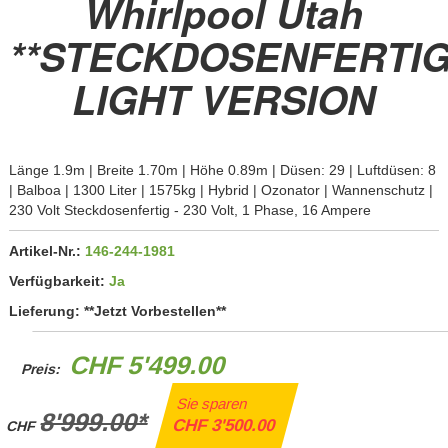
Whirlpool Utah
**STECKDOSENFERTIG
LIGHT VERSION
Länge 1.9m | Breite 1.70m | Höhe 0.89m | Düsen: 29 | Luftdüsen: 8
| Balboa | 1300 Liter | 1575kg | Hybrid | Ozonator | Wannenschutz |
230 Volt Steckdosenfertig - 230 Volt, 1 Phase, 16 Ampere
Artikel-Nr.:
146-244-1981
Verfügbarkeit:
Ja
Lieferung:
**Jetzt Vorbestellen**
CHF 5'499.00
Preis:
Sie sparen
8'999.00*
CHF 3'500.00
CHF