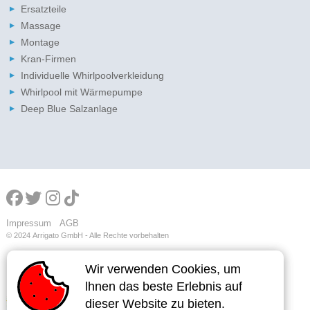
Ersatzteile
Massage
Montage
Kran-Firmen
Individuelle Whirlpoolverkleidung
Whirlpool mit Wärmepumpe
Deep Blue Salzanlage
Impressum
AGB
© 2024
Arrigato GmbH - Alle Rechte vorbehalten
Wir verwenden Cookies, um
Wir verwenden Cookies, um
lhnen das beste Erlebnis auf
lhnen das beste Erlebnis auf
dieser Website zu bieten.
dieser Website zu bieten.