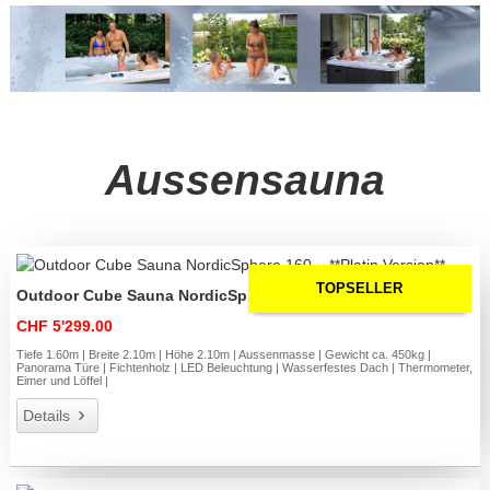
Aussensauna
TOPSELLER
Outdoor Cube Sauna NordicSphere 160 – **Platin Version**
CHF 5'299.00
Tiefe 1.60m | Breite 2.10m | Höhe 2.10m | Aussenmasse | Gewicht ca. 450kg |
Panorama Türe | Fichtenholz | LED Beleuchtung | Wasserfestes Dach | Thermometer,
Eimer und Löffel |
Details