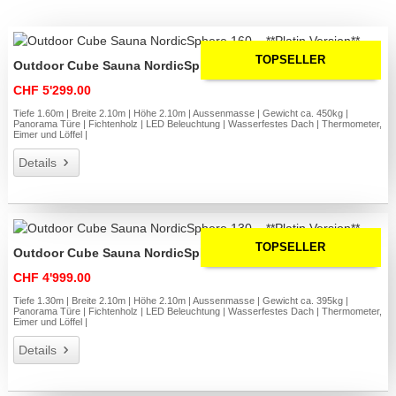
TOPSELLER
Outdoor Cube Sauna NordicSphere 160 – **Platin Version**
CHF 5'299.00
Tiefe 1.60m | Breite 2.10m | Höhe 2.10m | Aussenmasse | Gewicht ca. 450kg |
Panorama Türe | Fichtenholz | LED Beleuchtung | Wasserfestes Dach | Thermometer,
Eimer und Löffel |
Details
TOPSELLER
Outdoor Cube Sauna NordicSphere 130 – **Platin Version**
CHF 4'999.00
Tiefe 1.30m | Breite 2.10m | Höhe 2.10m | Aussenmasse | Gewicht ca. 395kg |
Panorama Türe | Fichtenholz | LED Beleuchtung | Wasserfestes Dach | Thermometer,
Eimer und Löffel |
Details