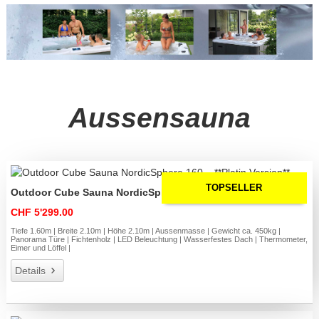
Aussensauna
TOPSELLER
Outdoor Cube Sauna NordicSphere 160 – **Platin Version**
CHF 5'299.00
Tiefe 1.60m | Breite 2.10m | Höhe 2.10m | Aussenmasse | Gewicht ca. 450kg |
Panorama Türe | Fichtenholz | LED Beleuchtung | Wasserfestes Dach | Thermometer,
Eimer und Löffel |
Details