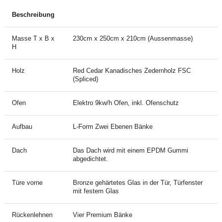
Beschreibung
Masse T x B x
230cm x 250cm x 210cm (Aussenmasse)
H
Holz
Red Cedar Kanadisches Zedernholz FSC
(Spliced)
Ofen
Elektro 9kw/h Ofen, inkl. Ofenschutz
Aufbau
L-Form Zwei Ebenen Bänke
Dach
Das Dach wird mit einem EPDM Gummi
abgedichtet.
Türe vorne
Bronze gehärtetes Glas in der Tür, Türfenster
mit festem Glas
Rückenlehnen
Vier Premium Bänke