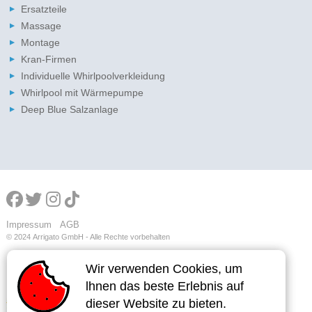
Ersatzteile
Massage
Montage
Kran-Firmen
Individuelle Whirlpoolverkleidung
Whirlpool mit Wärmepumpe
Deep Blue Salzanlage
Impressum
AGB
© 2024
Arrigato GmbH - Alle Rechte vorbehalten
Wir verwenden Cookies, um
Wir verwenden Cookies, um
lhnen das beste Erlebnis auf
lhnen das beste Erlebnis auf
dieser Website zu bieten.
dieser Website zu bieten.