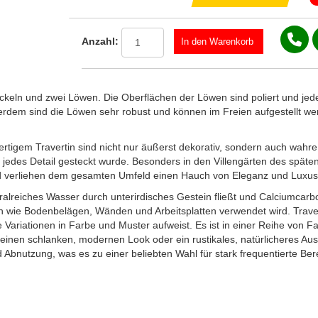
Anzahl:
ckeln und zwei Löwen. Die Oberflächen der Löwen sind poliert und jede
ßerdem sind die Löwen sehr robust und können im Freien aufgestellt w
rtigem Travertin sind nicht nur äußerst dekorativ, sondern auch wahr
 in jedes Detail gesteckt wurde. Besonders in den Villengärten des spä
d verliehen dem gesamten Umfeld einen Hauch von Eleganz und Luxus
eralreiches Wasser durch unterirdisches Gestein fließt und Calciumcarbo
wie Bodenbelägen, Wänden und Arbeitsplatten verwendet wird. Traverti
e Variationen in Farbe und Muster aufweist. Es ist in einer Reihe von F
einen schlanken, modernen Look oder ein rustikales, natürlicheres Auss
 Abnutzung, was es zu einer beliebten Wahl für stark frequentierte Be