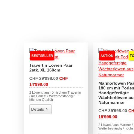
BESTSELLER
AKTION
T
Travertin Löwen Paar
2stk. XL 160cm
CHF 29'998.00
CHF
Marmorlöwen Paa
14'999.00
180 cm mit Podes
Handgefertigte
2 Löwen / aus römischem Travertin
/ mit Podest / Wetterbeständig /
Wächterlöwen au
höchste Qualität
Naturmarmor
Details
CHF 39'998.00
C
19'999.00
2 Löwen / aus Marmor / 
Wetterbeständig / höchst