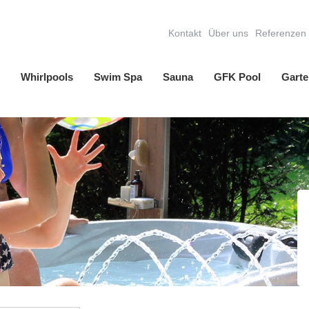
Kontakt
Über uns
Referenzen
Whirlpools
Swim Spa
Sauna
GFK Pool
Garte