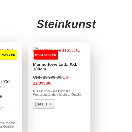
Steinkunst
OPSELLER
BESTSELLER
Marmorlöwe 1stk. XXL
180cm
CHF 25'998.00
CHF
r XXL
12'999.00
t –
aus Marmor / mit Podest /
Wetterbeständig / höchste Qualität
s
Details
HF
mit Podest /
e Qualität