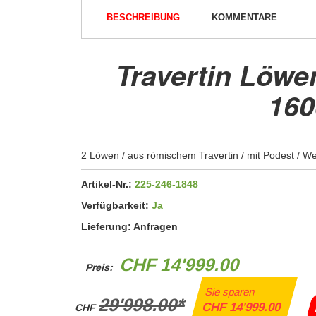
BESCHREIBUNG
KOMMENTARE
Travertin Löwe
16
2 Löwen / aus römischem Travertin / mit Podest / We
Artikel-Nr.:
225-246-1848
Verfügbarkeit:
Ja
Lieferung:
Anfragen
CHF 14'999.00
Preis:
Sie sparen
29'998.00*
CHF 14'999.00
CHF