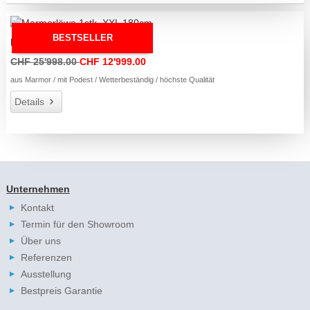
BESTSELLER
Marmorlöwe 1stk. XXL 180cm
CHF 25'998.00
CHF 12'999.00
aus Marmor / mit Podest / Wetterbeständig / höchste Qualität
Details
Unternehmen
Kontakt
Termin für den Showroom
Über uns
Referenzen
Ausstellung
Bestpreis Garantie