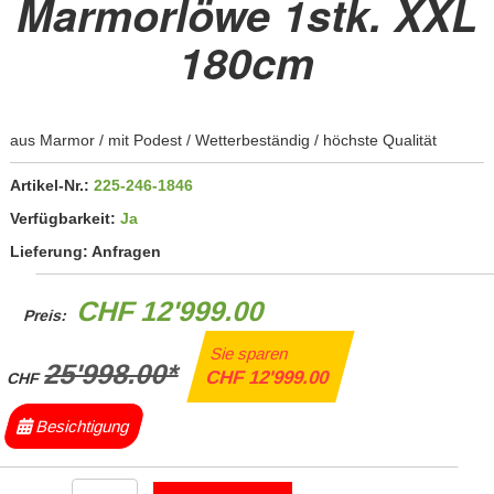
Marmorlöwe 1stk. XXL
180cm
aus Marmor / mit Podest / Wetterbeständig / höchste Qualität
Artikel-Nr.:
225-246-1846
Verfügbarkeit:
Ja
Lieferung:
Anfragen
CHF 12'999.00
Preis:
Sie sparen
25'998.00*
CHF 12'999.00
CHF
Besichtigung