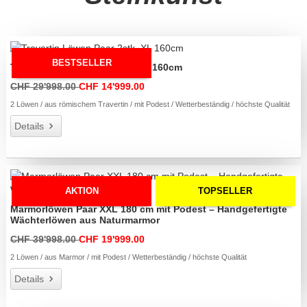
BESTSELLER
Travertin Löwen Paar 2stk. XL 160cm
CHF 29'998.00
CHF 14'999.00
2 Löwen / aus römischem Travertin / mit Podest / Wetterbeständig / höchste Qualität
Details
AKTION
TOPSELLER
Marmorlöwen Paar XXL 180 cm mit Podest – Handgefertigte
Wächterlöwen aus Naturmarmor
CHF 39'998.00
CHF 19'999.00
2 Löwen / aus Marmor / mit Podest / Wetterbeständig / höchste Qualität
Details