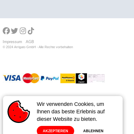
Impressum
AGB
© 2024
Arrigato GmbH - Alle Rechte vorbehalten
Wir verwenden Cookies, um
Wir verwenden Cookies, um
lhnen das beste Erlebnis auf
lhnen das beste Erlebnis auf
dieser Website zu bieten.
dieser Website zu bieten.
AKZEPTIEREN
AKZEPTIEREN
ABLEHNEN
ABLEHNEN