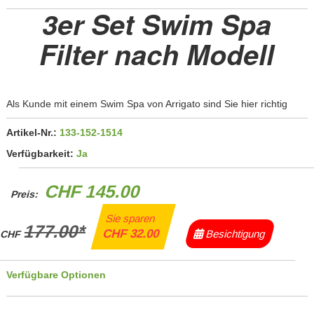
3er Set Swim Spa
Filter nach Modell
Als Kunde mit einem Swim Spa von Arrigato sind Sie hier richtig
Artikel-Nr.:
133-152-1514
Verfügbarkeit:
Ja
CHF 145.00
Preis:
Sie sparen
177.00*
CHF 32.00
Besichtigung
CHF
Verfügbare Optionen