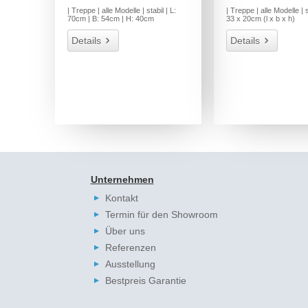
| Treppe | alle Modelle | stabil | L:
| Treppe | alle Modelle | s
70cm | B: 54cm | H: 40cm
33 x 20cm (l x b x h)
Details
Details
Unternehmen
Kontakt
Termin für den Showroom
Über uns
Referenzen
Ausstellung
Bestpreis Garantie