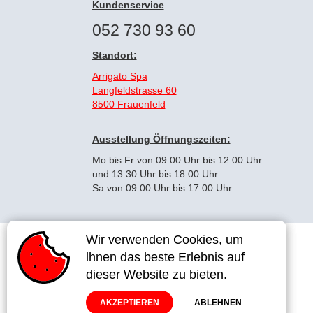
Kundenservice
052 730 93 60
Standort:
Arrigato Spa
Langfeldstrasse 60
8500 Frauenfeld
Ausstellung Öffnungszeiten:
Mo bis Fr von 09:00 Uhr bis 12:00 Uhr
und 13:30 Uhr bis 18:00 Uhr
Sa von 09:00 Uhr bis 17:00 Uhr
Wir verwenden Cookies, um
Wir verwenden Cookies, um
lhnen das beste Erlebnis auf
lhnen das beste Erlebnis auf
dieser Website zu bieten.
dieser Website zu bieten.
Impressum
AGB
AKZEPTIEREN
AKZEPTIEREN
ABLEHNEN
ABLEHNEN