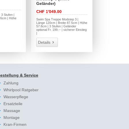
Geländer)
CHF 1'049.00
 3 Stufen |
76cm | Höhe
Swim Spa Treppe Modstep 3 |
Länge 120cm | Breite 87.5cm | Höhe
57.8cm | 3 Stufen | Geländer
optional Fr. 199.-- | sicherer Einstieg
|
Details
estellung & Service
Zahlung
Whirlpool Ratgeber
Wasserpflege
Ersatzteile
Massage
Montage
Kran-Firmen