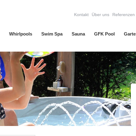
Kontakt
Über uns
Referenzen
Whirlpools
Swim Spa
Sauna
GFK Pool
Garte