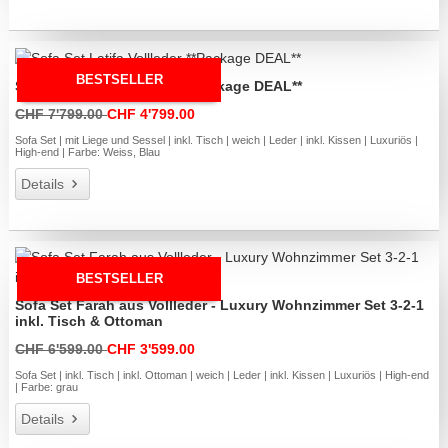
BESTSELLER
Sofa Set Latifa Vollleder **Package DEAL**
CHF 7'799.00
CHF 4'799.00
Sofa Set | mit Liege und Sessel | inkl. Tisch | weich | Leder | inkl. Kissen | Luxuriös |
High-end | Farbe: Weiss, Blau
Details
BESTSELLER
Sofa Set Farah aus Vollleder - Luxury Wohnzimmer Set 3-2-1
inkl. Tisch & Ottoman
CHF 6'599.00
CHF 3'599.00
Sofa Set | inkl. Tisch | inkl. Ottoman | weich | Leder | inkl. Kissen | Luxuriös | High-end
| Farbe: grau
Details