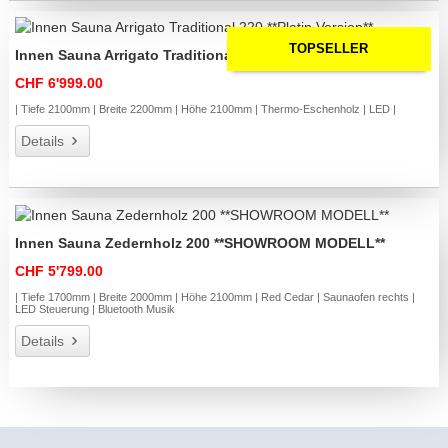
TOPSELLER
Innen Sauna Arrigato Traditional 220 **Platin Version**
CHF 6'999.00
| Tiefe 2100mm | Breite 2200mm | Höhe 2100mm | Thermo-Eschenholz | LED |
Details
Innen Sauna Zedernholz 200 **SHOWROOM MODELL**
CHF 5'799.00
| Tiefe 1700mm | Breite 2000mm | Höhe 2100mm | Red Cedar | Saunaofen rechts |
LED Steuerung | Bluetooth Musik
Details