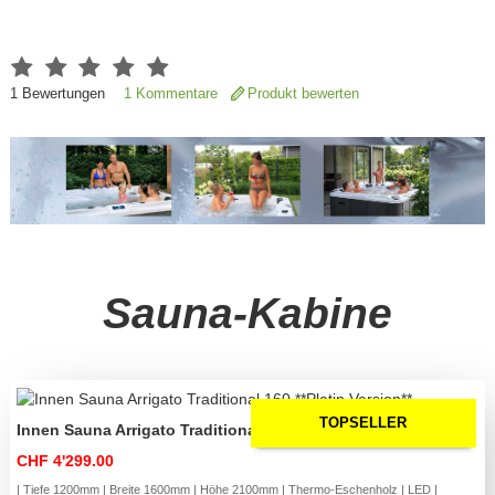
1
Bewertungen
1 Kommentare
Produkt bewerten
Sauna-Kabine
TOPSELLER
Innen Sauna Arrigato Traditional 160 **Platin Version**
CHF 4'299.00
| Tiefe 1200mm | Breite 1600mm | Höhe 2100mm | Thermo-Eschenholz | LED |