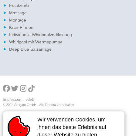
Ersatzteile
Massage
Montage
Kran-Firmen
Individuelle Whirlpoolverkleidung
Whirlpool mit Wärmepumpe
Deep Blue Salzanlage
Impressum
AGB
© 2024
Arrigato GmbH - Alle Rechte vorbehalten
Wir verwenden Cookies, um
Wir verwenden Cookies, um
lhnen das beste Erlebnis auf
lhnen das beste Erlebnis auf
dieser Website zu bieten.
dieser Website zu bieten.