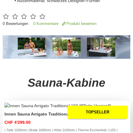
• Außenmaterial: schwarzes Designer-Furnier
0
Bewertungen
0 Kommentare
Produkt bewerten
Sauna-Kabine
TOPSELLER
Innen Sauna Arrigato Traditional 160 **Platin Version**
CHF 4'299.00
| Tiefe 1200mm | Breite 1600mm | Höhe 2100mm | Thermo-Eschenholz | LED |