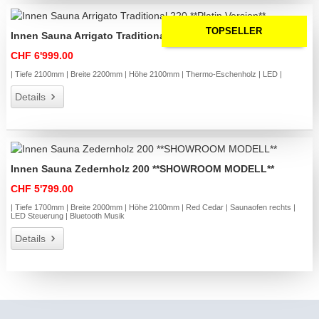
TOPSELLER
Innen Sauna Arrigato Traditional 220 **Platin Version**
CHF 6'999.00
| Tiefe 2100mm | Breite 2200mm | Höhe 2100mm | Thermo-Eschenholz | LED |
Details
Innen Sauna Zedernholz 200 **SHOWROOM MODELL**
CHF 5'799.00
| Tiefe 1700mm | Breite 2000mm | Höhe 2100mm | Red Cedar | Saunaofen rechts |
LED Steuerung | Bluetooth Musik
Details