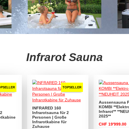
Infrarot Sauna
OPSELLER
TOPSELLER
Aussensauna 
KOMBI **Elektr
INFRARED 160
Infrarot** **NE
 2
Infrarotsauna für 2
2025**
otkabine
Personen | Große
Infrarotkabine für
CHF 19'999.00
Zuhause