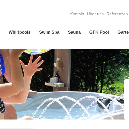
Kontakt
Über uns
Referenzen
Whirlpools
Swim Spa
Sauna
GFK Pool
Garte