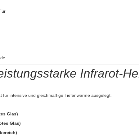
Tür
ude.
eistungsstarke Infrarot-He
st für intensive und gleichmäßige Tiefenwärme ausgelegt:
tes Glas)
otes Glas)
bereich)