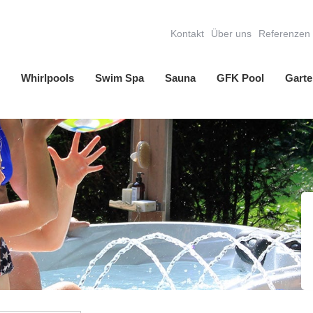
Kontakt
Über uns
Referenzen
Whirlpools
Swim Spa
Sauna
GFK Pool
Garte