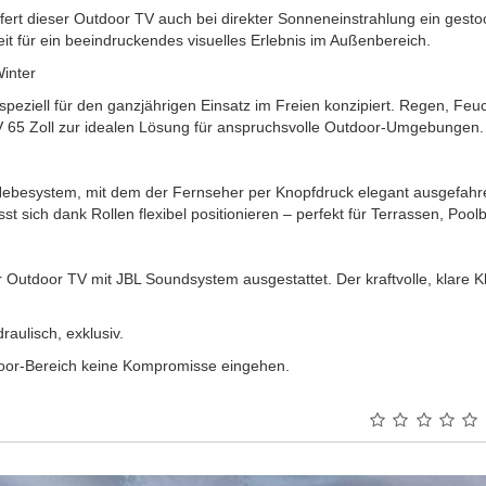
fert dieser Outdoor TV auch bei direkter Sonneneinstrahlung ein gestoc
eit für ein beeindruckendes visuelles Erlebnis im Außenbereich.
inter
eziell für den ganzjährigen Einsatz im Freien konzipiert. Regen, Feucht
V 65 Zoll zur idealen Lösung für anspruchsvolle Outdoor-Umgebungen.
e Hebesystem, mit dem der Fernseher per Knopfdruck elegant ausgefah
sst sich dank Rollen flexibel positionieren – perfekt für Terrassen, Po
der Outdoor TV mit JBL Soundsystem ausgestattet. Der kraftvolle, klare 
raulisch, exklusiv.
door-Bereich keine Kompromisse eingehen.