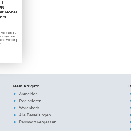
ll
ON
it Möbel
tem
 | Aussen TV
oundsystem |
und Winter |
h
Mein Arrigato
B
Anmelden
Registrieren
Warenkorb
Alle Bestellungen
Passwort vergessen