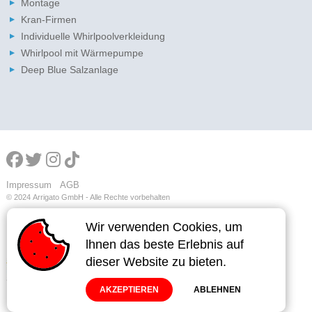
Montage
Kran-Firmen
Individuelle Whirlpoolverkleidung
Whirlpool mit Wärmepumpe
Deep Blue Salzanlage
Impressum
AGB
© 2024
Arrigato GmbH - Alle Rechte vorbehalten
Wir verwenden Cookies, um
Wir verwenden Cookies, um
lhnen das beste Erlebnis auf
lhnen das beste Erlebnis auf
dieser Website zu bieten.
dieser Website zu bieten.
AKZEPTIEREN
AKZEPTIEREN
ABLEHNEN
ABLEHNEN