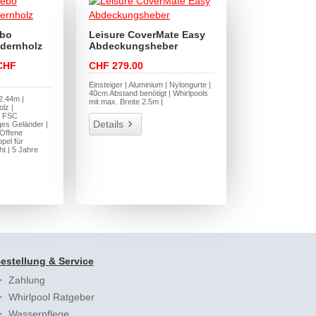
ebo
Leisure CoverMate Easy
edernholz
Abdeckungsheber
CHF
CHF 279.00
Einsteiger | Aluminium | Nylongurte |
40cm Abstand benötigt | Whirlpools
2.44m |
mit max. Breite 2.5m |
lz |
r FSC
Details
tiges Geländer |
 Offene
pel für
ht | 5 Jahre
estellung & Service
Zahlung
Whirlpool Ratgeber
Wasserpflege