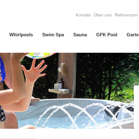
Kontakt
Über uns
Referenzen
Whirlpools
Swim Spa
Sauna
GFK Pool
Garte