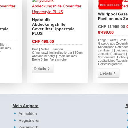
BESTSELLER
Whirlpool Gaz
Pavillon aus Z
Hydraulik
Abdeckungshilfe
CHF 11'999.00
style
Coverlifter Upperstyle
8'499.00
PLUS
Länge 2.44m | Breite 
CHF 499.00
Gazebo aus Zedernho
| 50cm
Kanadische Rotzede
 mit max.
Profi | Metall | Stangen |
zertifiziert | | beidsei
en
Öffnungswinkel frei justierbar | 50cm
Jalousie Rückwand |
Abstand benötigt | Pools mit max.
Vorderwand | Lichtkup
Breite 3.1m | Version oben
zusätzliches Tageslic
Herstellergarantie
Details
Details
Mein Arrigato
B
Anmelden
Registrieren
Warenkorb