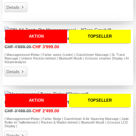
Details
AKTION
TOPSELLER
iRELAX Zenity Pro Massagesessel – **Zero-Gravity**
CHF 4'999.00
CHF 3'999.00
| Massagesessel iRelax | Farbe: weiss (Leder) | Ganzkörper Massage | SL Track
Massage | Unterer Rücken beheizt | Bluetooth Musik | Grosses smartes Display | KI
Körperanalyse
Details
AKTION
TOPSELLER
Massagesessel Beige iRelax **Platinum**
CHF 3'499.00
CHF 2'499.00
| Massagesessel iRelax | Farbe: Beige | Ganzkörper & Air Squezing Massage | Jade
Roller im Taillenbereich | Rücken & Waden beheizt | Bluetooth Musik | Grosses LCD
Display |
Details