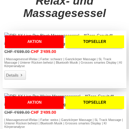
Relax- und
Massagesessel
AKTION
TOPSELLER
iRELAX Livo Pro Black Massagesessel – **Zero-Gravity**
CHF 4'699.00
CHF 3'499.00
| Massagesessel iRelax | Farbe: schwarz | Ganzkörper Massage | SL Track
Massage | Unterer Rücken beheizt | Bluetooth Musik | Grosses smartes Display | KI
Körperanalyse
Details
AKTION
TOPSELLER
iRELAX Livo Pro Weiss Massagesessel – **Zero-Gravity**
CHF 4'699.00
CHF 3'499.00
| Massagesessel iRelax | Farbe: weiss | Ganzkörper Massage | SL Track Massage |
Unterer Rücken beheizt | Bluetooth Musik | Grosses smartes Display | KI
Körperanalyse