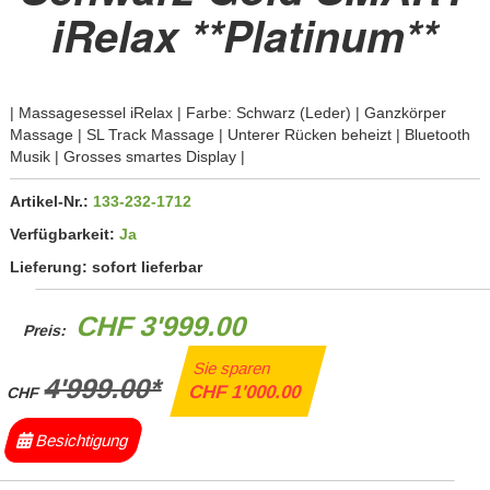
iRelax **Platinum**
| Massagesessel iRelax | Farbe: Schwarz (Leder) | Ganzkörper
Massage | SL Track Massage | Unterer Rücken beheizt | Bluetooth
Musik | Grosses smartes Display |
Artikel-Nr.:
133-232-1712
Verfügbarkeit:
Ja
Lieferung:
sofort lieferbar
CHF 3'999.00
Preis:
Sie sparen
4'999.00*
CHF 1'000.00
CHF
Besichtigung