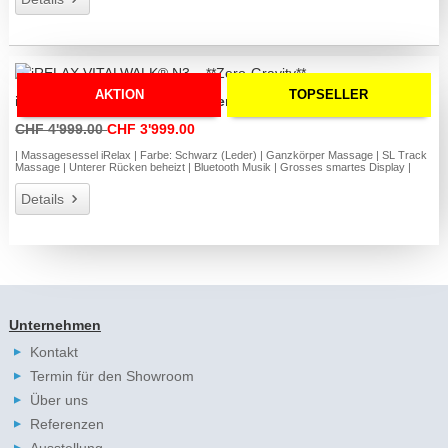
AKTION
TOPSELLER
iRELAX VITALWALK® N3 – **Zero-Gravity**
CHF 4'999.00
CHF 3'999.00
| Massagesessel iRelax | Farbe: Schwarz (Leder) | Ganzkörper Massage | SL Track
Massage | Unterer Rücken beheizt | Bluetooth Musik | Grosses smartes Display |
Details
Unternehmen
Kontakt
Termin für den Showroom
Über uns
Referenzen
Ausstellung