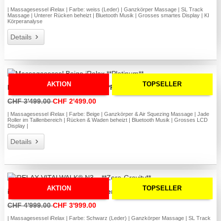
| Massagesessel iRelax | Farbe: weiss (Leder) | Ganzkörper Massage | SL Track
Massage | Unterer Rücken beheizt | Bluetooth Musik | Grosses smartes Display | KI
Körperanalyse
Details
AKTION
TOPSELLER
Massagesessel Beige iRelax **Platinum**
CHF 3'499.00
CHF 2'499.00
| Massagesessel iRelax | Farbe: Beige | Ganzkörper & Air Squezing Massage | Jade
Roller im Taillenbereich | Rücken & Waden beheizt | Bluetooth Musik | Grosses LCD
Display |
Details
AKTION
TOPSELLER
iRELAX VITALWALK® N3 – **Zero-Gravity**
CHF 4'999.00
CHF 3'999.00
| Massagesessel iRelax | Farbe: Schwarz (Leder) | Ganzkörper Massage | SL Track