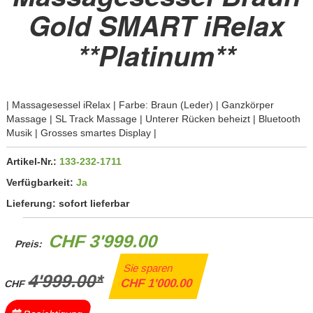
Gold SMART iRelax
**Platinum**
| Massagesessel iRelax | Farbe: Braun (Leder) | Ganzkörper
Massage | SL Track Massage | Unterer Rücken beheizt | Bluetooth
Musik | Grosses smartes Display |
Artikel-Nr.:
133-232-1711
Verfügbarkeit:
Ja
Lieferung:
sofort lieferbar
CHF 3'999.00
Preis:
Sie sparen
4'999.00*
CHF 1'000.00
CHF