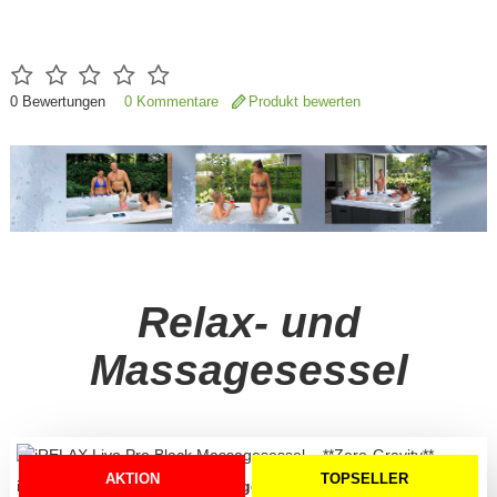
0
Bewertungen
0 Kommentare
Produkt bewerten
Relax- und
Massagesessel
AKTION
TOPSELLER
iRELAX Livo Pro Black Massagesessel – **Zero-Gravity**