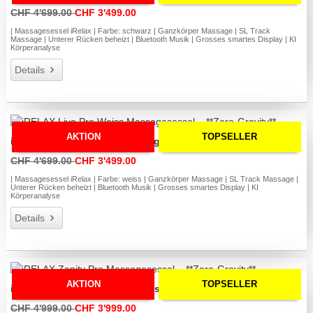
CHF 4'699.00
CHF 3'499.00
| Massagesessel iRelax | Farbe: schwarz | Ganzkörper Massage | SL Track
Massage | Unterer Rücken beheizt | Bluetooth Musik | Grosses smartes Display | KI
Körperanalyse
Details
AKTION
TOPSELLER
iRELAX Livo Pro Weiss Massagesessel – **Zero-Gravity**
CHF 4'699.00
CHF 3'499.00
| Massagesessel iRelax | Farbe: weiss | Ganzkörper Massage | SL Track Massage |
Unterer Rücken beheizt | Bluetooth Musik | Grosses smartes Display | KI
Körperanalyse
Details
AKTION
TOPSELLER
iRELAX Zenity Pro Massagesessel – **Zero-Gravity**
CHF 4'999.00
CHF 3'999.00