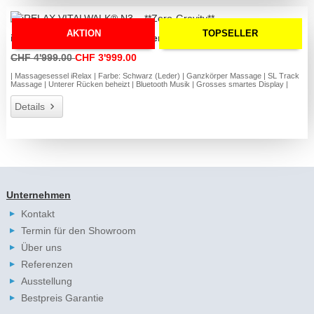
AKTION
TOPSELLER
iRELAX VITALWALK® N3 – **Zero-Gravity**
CHF 4'999.00
CHF 3'999.00
| Massagesessel iRelax | Farbe: Schwarz (Leder) | Ganzkörper Massage | SL Track
Massage | Unterer Rücken beheizt | Bluetooth Musik | Grosses smartes Display |
Details
Unternehmen
Kontakt
Termin für den Showroom
Über uns
Referenzen
Ausstellung
Bestpreis Garantie