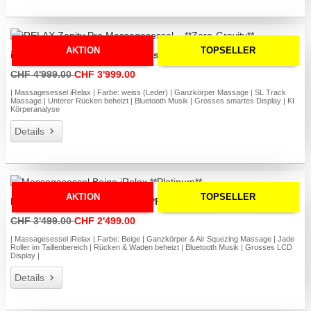
AKTION
TOPSELLER
iRELAX Zenity Pro Massagesessel – **Zero-Gravity**
CHF 4'999.00
CHF 3'999.00
| Massagesessel iRelax | Farbe: weiss (Leder) | Ganzkörper Massage | SL Track
Massage | Unterer Rücken beheizt | Bluetooth Musik | Grosses smartes Display | KI
Körperanalyse
Details
AKTION
TOPSELLER
Massagesessel Beige iRelax **Platinum**
CHF 3'499.00
CHF 2'499.00
| Massagesessel iRelax | Farbe: Beige | Ganzkörper & Air Squezing Massage | Jade
Roller im Taillenbereich | Rücken & Waden beheizt | Bluetooth Musik | Grosses LCD
Display |
Details