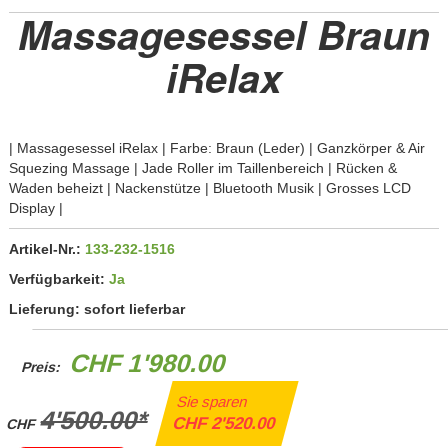
Massagesessel Braun
iRelax
| Massagesessel iRelax | Farbe: Braun (Leder) | Ganzkörper & Air
Squezing Massage | Jade Roller im Taillenbereich | Rücken &
Waden beheizt | Nackenstütze | Bluetooth Musik | Grosses LCD
Display |
Artikel-Nr.:
133-232-1516
Verfügbarkeit:
Ja
Lieferung:
sofort lieferbar
CHF 1'980.00
Preis:
Sie sparen
4'500.00*
CHF 2'520.00
CHF