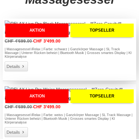
AKTION
TOPSELLER
iRELAX Livo Pro Black Massagesessel – **Zero-Gravity**
CHF 4'699.00
CHF 3'499.00
| Massagesessel iRelax | Farbe: schwarz | Ganzkörper Massage | SL Track
Massage | Unterer Rücken beheizt | Bluetooth Musik | Grosses smartes Display | KI
Körperanalyse
Details
AKTION
TOPSELLER
iRELAX Livo Pro Weiss Massagesessel – **Zero-Gravity**
CHF 4'699.00
CHF 3'499.00
| Massagesessel iRelax | Farbe: weiss | Ganzkörper Massage | SL Track Massage |
Unterer Rücken beheizt | Bluetooth Musik | Grosses smartes Display | KI
Körperanalyse
Details