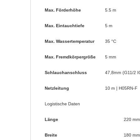
Max. Förderhöhe
5.5 m
Max. Eintauchtiefe
5 m
Max. Wassertemperatur
35 °C
Max. Fremdkörpergröße
5 mm
Schlauchanschluss
47,8mm (G11/2 I
Netzleitung
10 m | H05RN-F
Logistische Daten
Länge
220 mm
Breite
180 mm