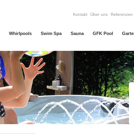
Kontakt
Über uns
Referenzen
Whirlpools
Swim Spa
Sauna
GFK Pool
Garte