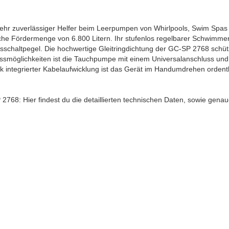
ehr zuverlässiger Helfer beim Leerpumpen von Whirlpools, Swim Spas 
che Fördermenge von 6.800 Litern. Ihr stufenlos regelbarer Schwimmer
schaltpegel. Die hochwertige Gleitringdichtung der GC-SP 2768 schütz
ussmöglichkeiten ist die Tauchpumpe mit einem Universalanschluss und
 integrierter Kabelaufwicklung ist das Gerät im Handumdrehen ordentli
768: Hier findest du die detaillierten technischen Daten, sowie ge