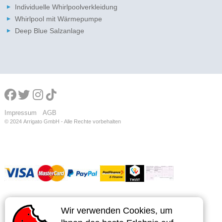
Individuelle Whirlpoolverkleidung
Whirlpool mit Wärmepumpe
Deep Blue Salzanlage
Impressum
AGB
© 2024
Arrigato GmbH - Alle Rechte vorbehalten
Wir verwenden Cookies, um
Wir verwenden Cookies, um