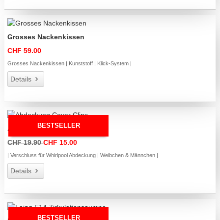
Grosses Nackenkissen
CHF 59.00
Grosses Nackenkissen | Kunststoff | Klick-System |
Details
BESTSELLER
Abdeckung Cover Clips
CHF 19.90
CHF 15.00
| Verschluss für Whirlpool Abdeckung | Weibchen & Männchen |
Details
BESTSELLER