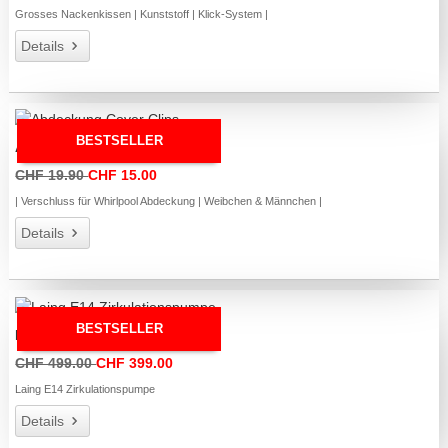
Grosses Nackenkissen | Kunststoff | Klick-System |
Details
BESTSELLER
Abdeckung Cover Clips
CHF 19.90
CHF 15.00
| Verschluss für Whirlpool Abdeckung | Weibchen & Männchen |
Details
BESTSELLER
Laing E14 Zirkulationspumpe
CHF 499.00
CHF 399.00
Laing E14 Zirkulationspumpe
Details