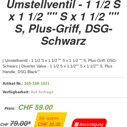
Umstellventil - 1 1/2 S
x 1 1/2 "" S x 1 1/2 ""
S, Plus-Griff, DSG-
Schwarz
| Umstellventil - 1 1/2 S x 1 1/2 "" S x 1 1/2 "" S, Plus-Griff, DSG-
Schwarz | Diverter Valve - 1 1/2 S x 1 1/2"" S x 1 1/2"" S, Plus
Handle, DSG-Black""
Artikel-Nr.:
165-168-1021
Verfügbarkeit:
Auf Anfrage
CHF 59.00
Preis:
Sie sparen
79.00*
CHF 20.00
Besichtigung
CHF