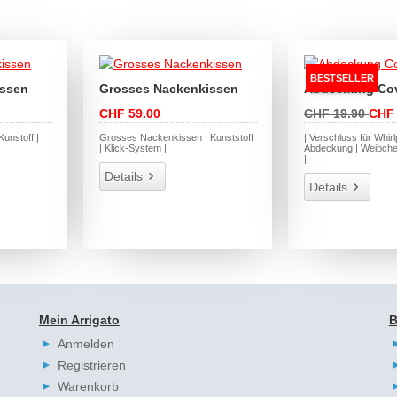
BESTSELLER
issen
Grosses Nackenkissen
Abdeckung Cov
CHF 59.00
CHF 19.90
CHF 
unstoff |
Grosses Nackenkissen | Kunststoff
| Verschluss für Whirl
| Klick-System |
Abdeckung | Weibch
|
Details
Details
Mein Arrigato
B
Anmelden
Registrieren
Warenkorb