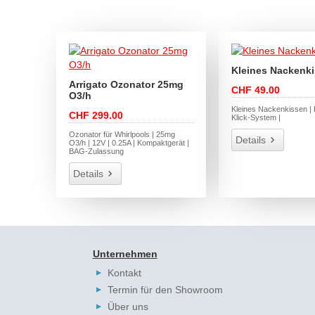
Kleines Nackenk
Arrigato Ozonator 25mg
CHF 49.00
O3/h
Kleines Nackenkissen | K
CHF 299.00
Klick-System |
Ozonator für Whirlpools | 25mg
Details
O3/h | 12V | 0.25A | Kompaktgerät |
BAG-Zulassung
Details
Unternehmen
Kontakt
Termin für den Showroom
Über uns